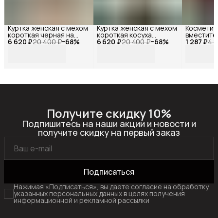
Куртка женская с мехом
Куртка женская с мехом
Косметич
короткая черная на
короткая косуха
вместите
6 620 ₽
молнии, Reversal, YDP-
20 400 ₽
−
68
%
6 620 ₽
черная, Reversal, YDP-
20 400 ₽
−
68
%
1 287 ₽
из натур
4 8
23141_Черный-
23163_Черный-
,Reversal,
белый-44
белый-44
10570R_Б
замша
Получите скидку 10%
Подпишитесь на наши акции и новости и
получите скидку на первый заказ
Подписаться
Нажимая «Подписаться», вы даете согласие на обработку
указанных персональных данных в целях получения
информационной и рекламной рассылки