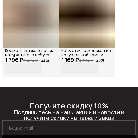
Косметичка женская из
Косметичка женская из
натурального нубука
натуральной замши
1 796 ₽
светло-коричневая
1 169 ₽
коричневая ,Reversal,
4 875 ₽
−
63
%
3 375 ₽
−
65
%
,Reversal,
11520R_Темно-
10570R_Какао-
коричневая-замша
крокодил
Получите скидку 10%
Подпишитесь на наши акции и новости и
получите скидку на первый заказ