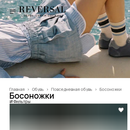
Главная
›
Обувь
›
Повседневная обувь
›
Босоножки
Босоножки
Фильтры