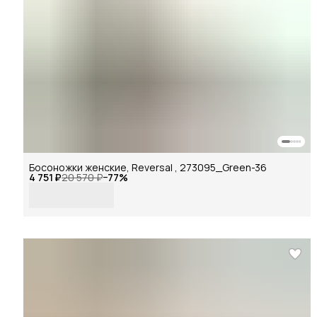
Босоножки женские, Reversal , 273095_Green-36
4 751 ₽
20 570 ₽
−
77
%