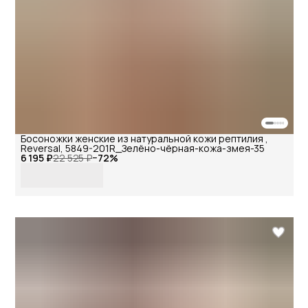
Босоножки женские из натуральной кожи рептилия ,
Reversal, 5849-201R_Зелёно-чёрная-кожа-змея-35
6 195 ₽
22 525 ₽
−
72
%