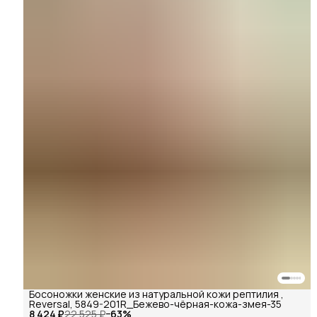
Босоножки женские из натуральной кожи рептилия ,
Reversal, 5849-201R_Бежево-чёрная-кожа-змея-35
8 424 ₽
22 525 ₽
−
63
%