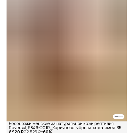
Босоножки женские из натуральной кожи рептилия ,
Reversal, 5849-201R_Коричнево-чёрная-кожа-змея-35
8 920 ₽
22 525 ₽
−
60
%