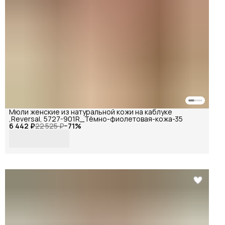
Мюли женские из натуральной кожи на каблуке
,Reversal, 5727-901R_Тёмно-фиолетовая-кожа-35
6 442 ₽
22 525 ₽
−
71
%