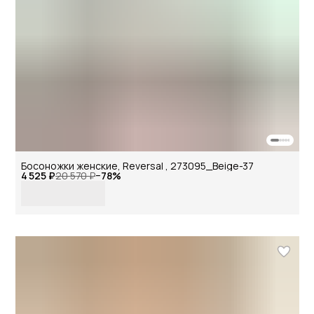
Босоножки женские, Reversal , 273095_Beige-37
4 525 ₽
20 570 ₽
−
78
%