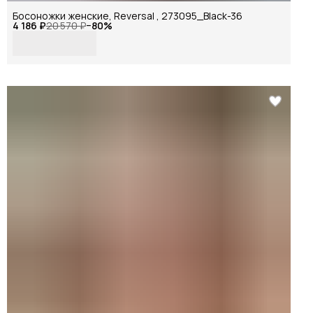
Босоножки женские, Reversal , 273095_Black-36
4 186 ₽
20 570 ₽
−
80
%