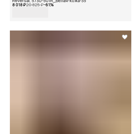
Reversal, 5730-501R_Белая-кожа-35
8 018 ₽
20 825 ₽
−
61
%