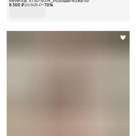
Reversal, 5730-501R_Розовая-кожа-35
6 300 ₽
20 825 ₽
−
70
%