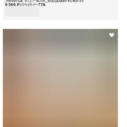
,Reversal, 5727-901R_Бордовая-кожа-35
6 566 ₽
22 525 ₽
−
71
%