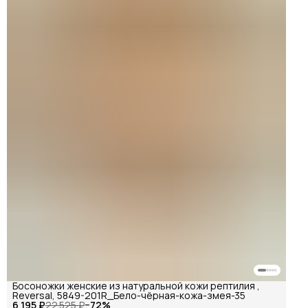
Босоножки женские из натуральной кожи рептилия ,
Reversal, 5849-201R_Бело-чёрная-кожа-змея-35
6 195 ₽
22 525 ₽
−
72
%