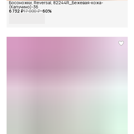
Босоножки, Reversal, 82244R_Бежевая-кожа-
(Капучино)-36
6 732 ₽
17 000 ₽
−
60
%