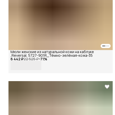
Мюли женские из натуральной кожи на каблуке
,Reversal, 5727-901R_Тёмно-зелёная-кожа-35
6 442 ₽
22 525 ₽
−
71
%