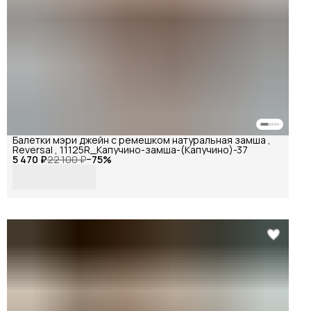
Балетки мэри джейн с ремешком натуральная замша ,
Reversal , 11125R_Капучино-замша-(Капучино)-37
5 470 ₽
22 100 ₽
−
75
%