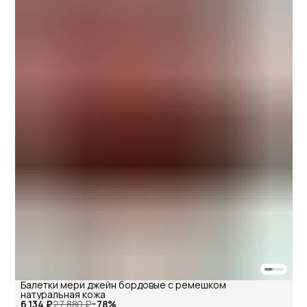
Балетки мери джейн бордовые с ремешком
натуральная кожа
6 134 ₽
27 880 ₽
−
78
%