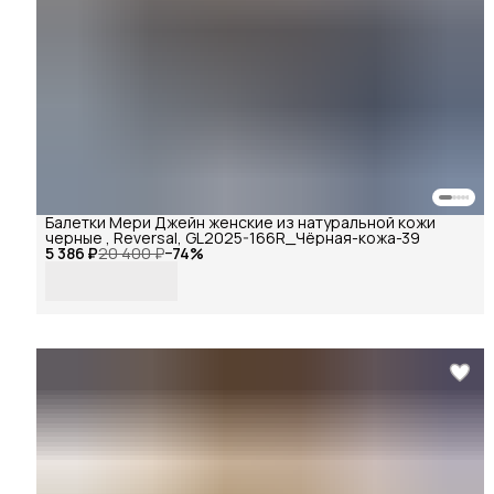
Балетки Мери Джейн женские из натуральной кожи
черные , Reversal, GL2025-166R_Чёрная-кожа-39
5 386 ₽
20 400 ₽
−
74
%