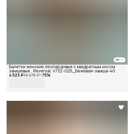
Балетки женские леопардовые с квадратным носом
замшевые , Reversal, V732-G25_Бежевая-замша-40
4 523 ₽
18 275 ₽
−
75
%