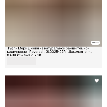
Туфли Мери Джейн из натуральной замши темно-
коричневые , Reversal , GL2025-27R_Шоколадная-
5 400 ₽
замша-40
24 548 ₽
−
78
%