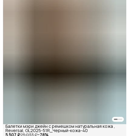
Балетки мэри джейн с ремешком натуральная кожа ,
Reversal, GL2025-51R_Черный-кожа-40
5 507 ₽
25 033 ₽
−
78
%