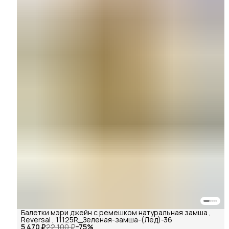
Балетки мэри джейн с ремешком натуральная замша ,
Reversal , 11125R_Зеленая-замша-(Лед)-36
5 470 ₽
22 100 ₽
−
75
%