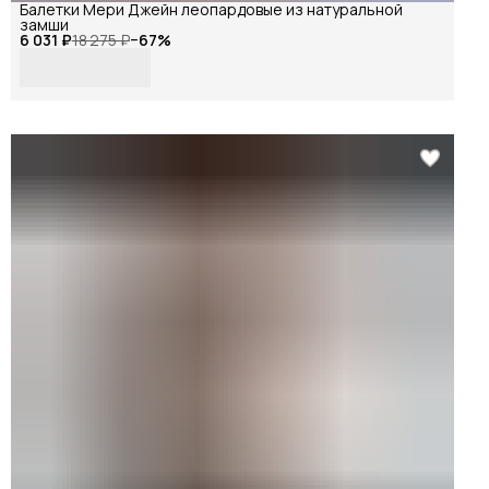
Балетки Мери Джейн леопардовые из натуральной
замши
6 031 ₽
18 275 ₽
−
67
%