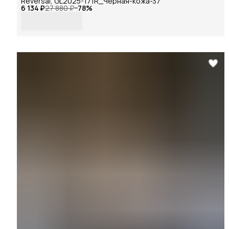
Reversal, GL2025-171R_Чёрная-кожа-37
6 134 ₽
27 880 ₽
−
78
%