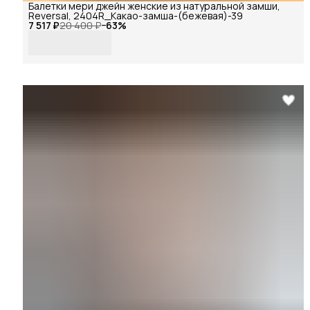
Балетки мери джейн женские из натуральной замши,
Reversal, 2404R_Какао-замша-(бежевая)-39
7 517 ₽
20 400 ₽
−
63
%