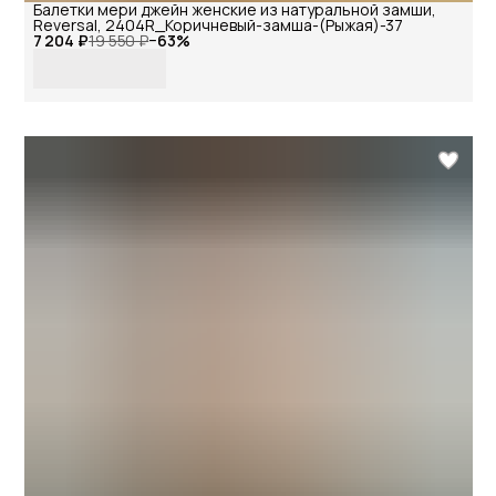
Балетки мери джейн женские из натуральной замши,
Reversal, 2404R_Коричневый-замша-(Рыжая)-37
7 204 ₽
19 550 ₽
−
63
%