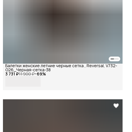
Балетки женские летние черные сетка , Reversal, V732-
G26_Черная-сетка-38
3 731 ₽
11 900 ₽
−
69
%