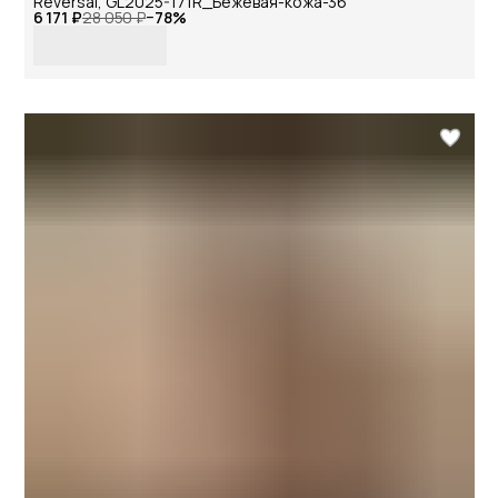
Reversal, GL2025-171R_Бежевая-кожа-36
6 171 ₽
28 050 ₽
−
78
%