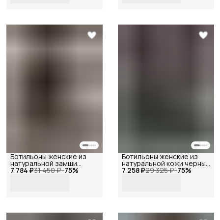
шоколадная-замша-36
Ботильоны женские из
Ботильоны женские из
натуральной замши
натуральной кожи черные
7 784 ₽
темно-серые , Reversal,
31 450 ₽
−
75
%
7 258 ₽
на каблуке , Reversal,
29 325 ₽
−
75
%
GL2025-215R_Тёмно-
GL2025-213R_Чёрная-
серая-замша-41
кожа-37