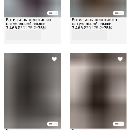
Ботильоны женские из
Ботильоны женские из
натуральной замши
натуральной замши
7 468 ₽
темно-фиолетовые ,
30 175 ₽
−
75
%
7 468 ₽
коричневые , Reversal,
30 175 ₽
−
75
%
Reversal, GL2025-
GL2025-
173R_Тёмно-
173R_Шоколадная-
фиолетовая-замша-37
замша-41