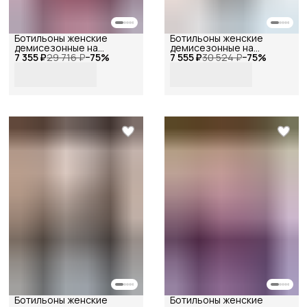
Ботильоны женские
Ботильоны женские
демисезонные на
демисезонные на
7 355 ₽
шпильке замшевые ,
29 716 ₽
−
75
%
7 555 ₽
шпильке кожаные ,
30 524 ₽
−
75
%
Reversal, GL2025-
Reversal, GL2025-
1R_Малиновый-замша-37
1R_Черный-кожа-38
Ботильоны женские
Ботильоны женские