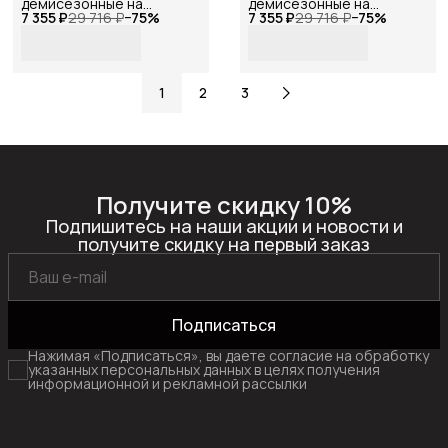
демисезонные на
демисезонные на
7 355 ₽
шпильке замшевые ,
29 716 ₽
−
75
%
7 355 ₽
шпильке замшевые ,
29 716 ₽
−
75
%
Reversal, GL2025-
Reversal, GL2025-
1R_Хаки-замша-39
1R_Фиолетовый-
замша-39
1
2
3
Получите скидку 10%
Подпишитесь на наши акции и новости и
получите скидку на первый заказ
Подписаться
Нажимая «Подписаться», вы даете согласие на обработку
указанных персональных данных в целях получения
информационной и рекламной рассылки