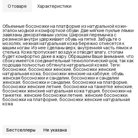
О товаре
Характеристики
Объемные босоножки на платформе из натуральной кожи-
эталон модной и комфортной обуви. Две мягкие пухлые лямки
завязаны декоративным узлом. Широкая перемычка с
резинкой внутри удерживает обувь на пятке. Забудьте о
мозолях, нежная натуральная кожа бережно отнесется к
вашим ногам. Из нее сделаны верх, внутренняя часть лямок и
стелька. Кожа пропускает воздух и отводит влагу, стопам
будет комфортно даже в жару. Обращаем Ваше внимание, что
сбоку имеется соединительный технологический шов, так как
подошва полностью обтянута натуральной кожей. Теги:
босоножки, босоножки женские, босоножки женские
натуральная кожа, босоножки женские на каблуке, обувь
женская босоножки и сандалии, босоножки и сандалии
женская, босоножки и сандалии, босоножки на платформе,
босоножки женские летние, босоножки на танкетке женские,
босоножки женские натуральная кожа турция, босоножки на
танкетке, женские босоножки летние, женские босоножки,
босоножки на платформе, босоножки женские натуральная
кожа
Бестселлеры
Не указана