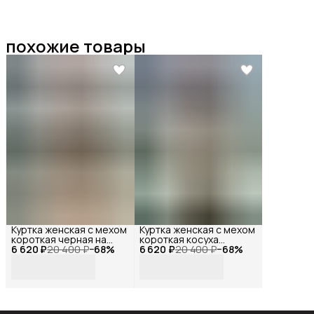
похожие товары
Куртка женская с мехом
Куртка женская с мехом
короткая черная на
короткая косуха
6 620 ₽
молнии, Reversal, YDP-
20 400 ₽
−
68
%
6 620 ₽
черная, Reversal, YDP-
20 400 ₽
−
68
%
23141_Черный-
23163_Черный-
белый-44
белый-44