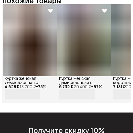
похожие товары
Куртка женская
Куртка женская
Куртка ж
демисезонная с
демисезонная с
короткая
4 628 ₽
капюшоном короткая
18 700 ₽
−
75
%
6 732 ₽
капюшоном хаки,
20 400 ₽
−
67
%
7 181 ₽
молнии, R
20 
оверсайз, Reversal,
Reversal ,YMM-
23141_Че
MYD1-
324007R_Оливковый-44
белый-44
YMM234159R_Коричневый-46
Получите скидку 10%