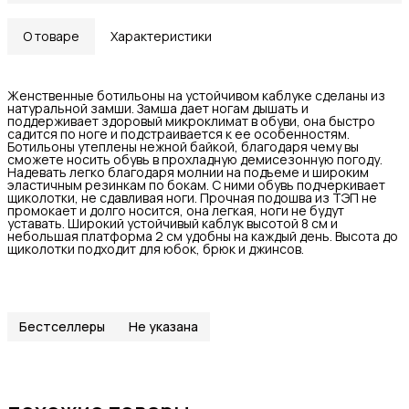
О товаре
Характеристики
Женственные ботильоны на устойчивом каблуке сделаны из
натуральной замши. Замша дает ногам дышать и
поддерживает здоровый микроклимат в обуви, она быстро
садится по ноге и подстраивается к ее особенностям.
Ботильоны утеплены нежной байкой, благодаря чему вы
сможете носить обувь в прохладную демисезонную погоду.
Надевать легко благодаря молнии на подъеме и широким
эластичным резинкам по бокам. С ними обувь подчеркивает
щиколотки, не сдавливая ноги. Прочная подошва из ТЭП не
промокает и долго носится, она легкая, ноги не будут
уставать. Широкий устойчивый каблук высотой 8 см и
небольшая платформа 2 см удобны на каждый день. Высота до
щиколотки подходит для юбок, брюк и джинсов.
Бестселлеры
Не указана