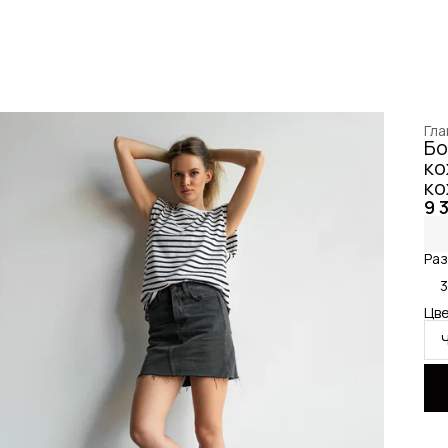
Гла
Бо
ко
ко
9 
Раз
Цве