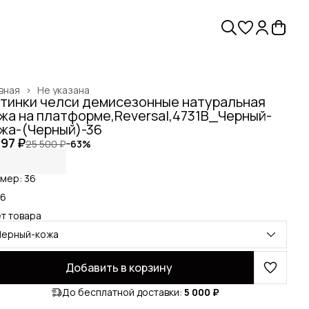
вная
›
Не указана
тинки челси демисезонные натуральная
жа на платформе,Reversal,4731B_Черный-
жа-(Черный)-36
397 ₽
25 500 ₽
−
63
%
мер: 36
36
т товара
Черный-кожа
Добавить в корзину
До бесплатной доставки:
5 000 ₽