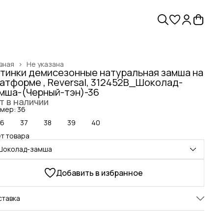
вная
›
Не указана
тинки демисезонные натуральная замша на
атформе , Reversal, 312452B_Шоколад-
мша-(Черный-тэн)-36
т в наличии
мер: 36
36
37
38
39
40
т товара
Шоколад-замша
Добавить в избранное
ставка