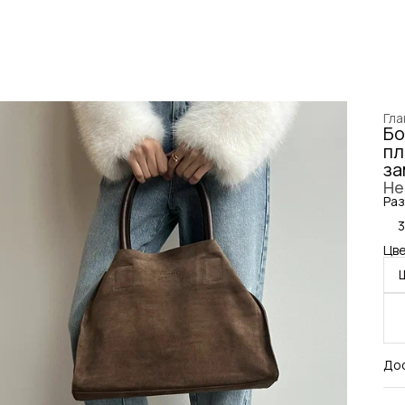
Гла
Бо
пл
за
Не
Раз
Цве
До