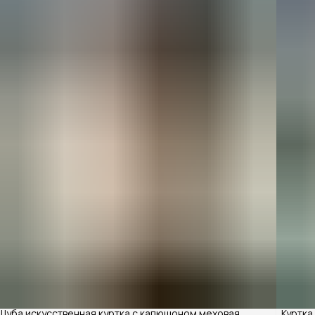
Шуба искусственная куртка с капюшоном меховая
Куртка