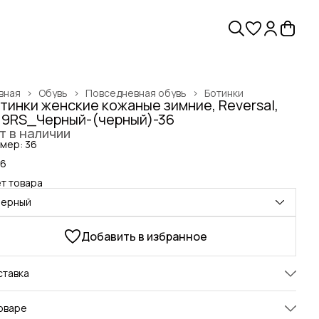
вная
›
Обувь
›
Повседневная обувь
›
Ботинки
тинки женские кожаные зимние, Reversal,
19RS_Черный-(черный)-36
т в наличии
мер: 36
36
т товара
черный
Добавить в избранное
ставка
оваре