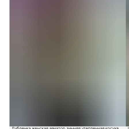
Дубленка женская авиатор зимняя утепленная косуха ,