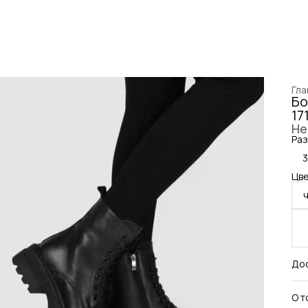
Гла
Бо
17
Не
Раз
Цве
До
О т