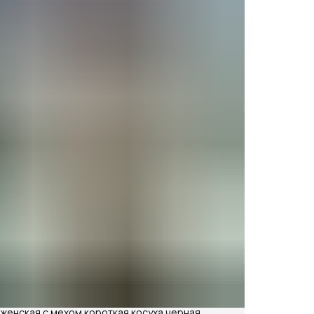
 женская с мехом короткая косуха черная,