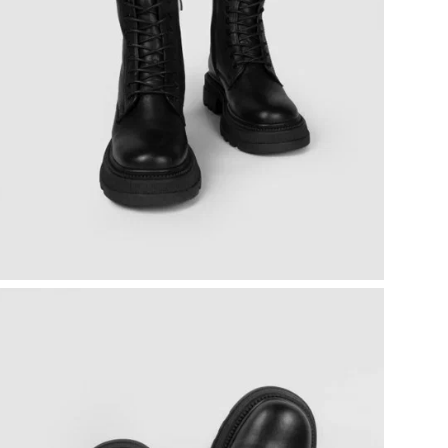
Наз
Стр
Код
По
Цве
Стр
Мо
Объ
кар
ТН 
Кол
Те
Цел
По
Вид
Цв
Ра
Ра
Бр