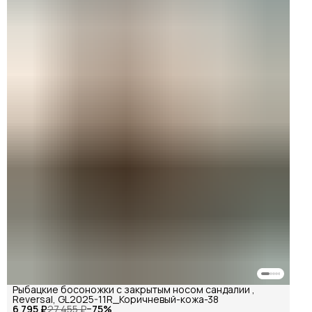
Рыбацкие босоножки с закрытым носом сандалии ,
Reversal, GL2025-11R_Коричневый-кожа-38
6 795 ₽
27 455 ₽
−
75
%