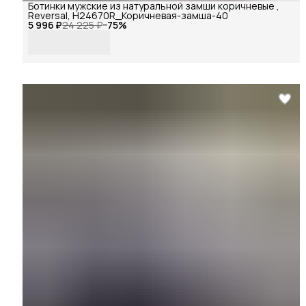
Ботинки мужские из натуральной замши коричневые ,
Reversal, H24670R_Коричневая-замша-40
5 996 ₽
24 225 ₽
−
75
%