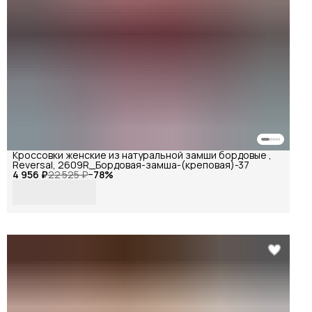
Кроссовки женские из натуральной замши бордовые ,
Reversal, 2609R_Бордовая-замша-(креповая)-37
4 956 ₽
22 525 ₽
−
78
%