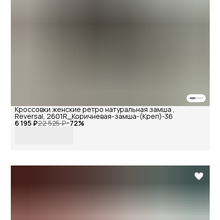
Кроссовки женские ретро натуральная замша ,
Reversal, 2601R_Коричневая-замша-(Креп)-36
6 195 ₽
22 525 ₽
−
72
%