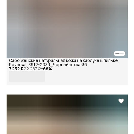
Сабо женские натуральная кожа на каблуке шпильке,
Reversal, 3912-203R_Черный-кожа-36
7 232 ₽
22 287 ₽
−
68
%