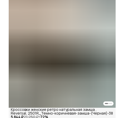
Кроссовки женские ретро натуральная замша ,
Reversal, 2501R_Темно-коричневая-замша-(Черная)-38
5 844 ₽
21 250 ₽
−
72
%