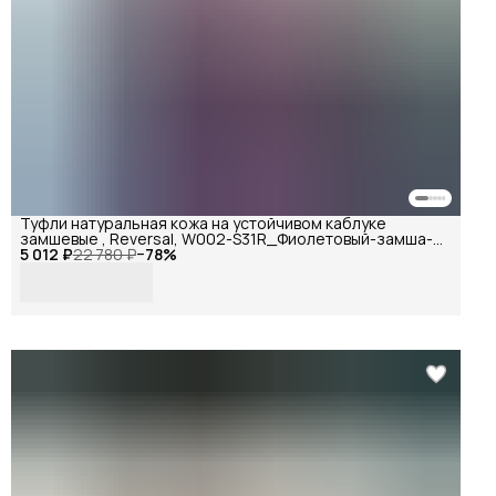
Туфли натуральная кожа на устойчивом каблуке
замшевые , Reversal, W002-S31R_Фиолетовый-замша-
5 012 ₽
(Черный)-37
22 780 ₽
−
78
%