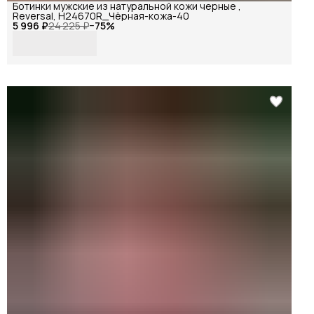
Ботинки мужские из натуральной кожи черные ,
Reversal, H24670R_Чёрная-кожа-40
5 996 ₽
24 225 ₽
−
75
%