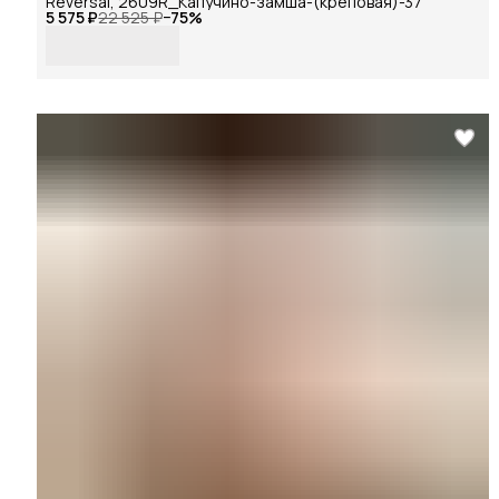
Reversal, 2609R_Капучино-замша-(креповая)-37
5 575 ₽
22 525 ₽
−
75
%