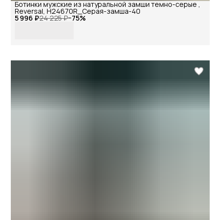
Ботинки мужские из натуральной замши темно-серые ,
Reversal, H24670R_Серая-замша-40
5 996 ₽
24 225 ₽
−
75
%