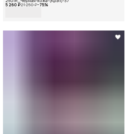
2501R_Черная-кожа-(Крэп)-37
5 260 ₽
21 250 ₽
−
75
%