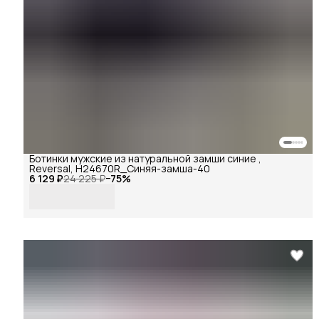
Ботинки мужские из натуральной замши синие ,
Reversal, H24670R_Синяя-замша-40
6 129 ₽
24 225 ₽
−
75
%