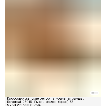
Кроссовки женские ретро натуральная замша ,
Reversal, 2501R_Рыжая-замша-(Крэп)-38
5 260 ₽
21 250 ₽
−
75
%