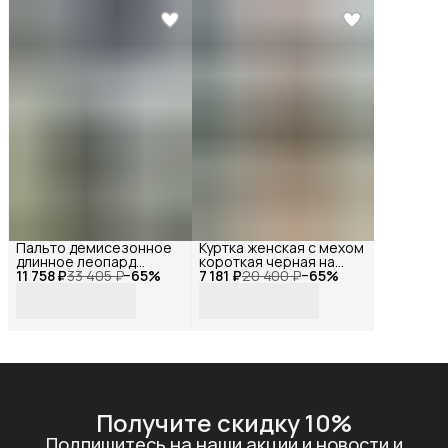
Пальто демисезонное
Куртка женская с мехом
длинное леопард
короткая черная на
11 758 ₽
оверсайз, Reversal, YD-
33 405 ₽
−
65
%
7 181 ₽
молнии, Reversal, YDP-
20 400 ₽
−
65
%
312H46_Белый-
23141_Черный-
черный-44
белый-44
Получите скидку 10%
Подпишитесь на наши акции и новости и