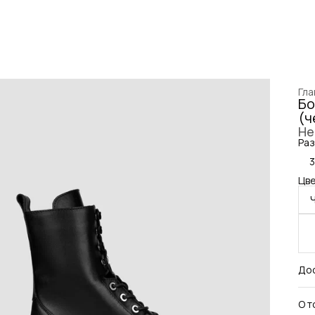
Гла
Бо
(ч
Не
Раз
Цве
До
О т