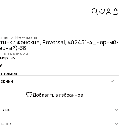
вная
›
Не указана
тинки женские, Reversal, 402451-4_Черный-
ерный)-36
т в наличии
мер: 36
36
т товара
Черный
Добавить в избранное
ставка
оваре