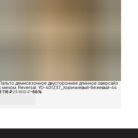
Пальто демисезонное двустороннее длинное оверсайз
с мехом, Reversal, YD-401Z37_Коричневый-бежевый-44
8 116 ₽
23 800 ₽
−
66
%