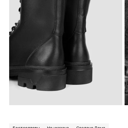
Бестселлеры
Не указана
Создано Дома