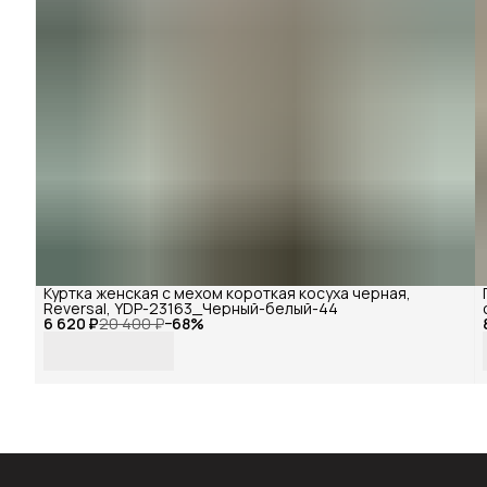
Куртка женская с мехом короткая косуха черная,
Reversal, YDP-23163_Черный-белый-44
6 620 ₽
20 400 ₽
−
68
%