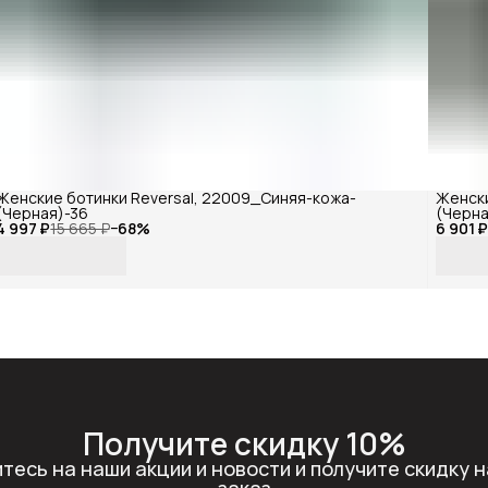
Женские ботинки Reversal, 22009_Синяя-кожа-
Женски
(Черная)-36
(Черна
4 997 ₽
15 665 ₽
−
68
%
6 901 
Получите скидку 10%
тесь на наши акции и новости и получите скидку н
заказ