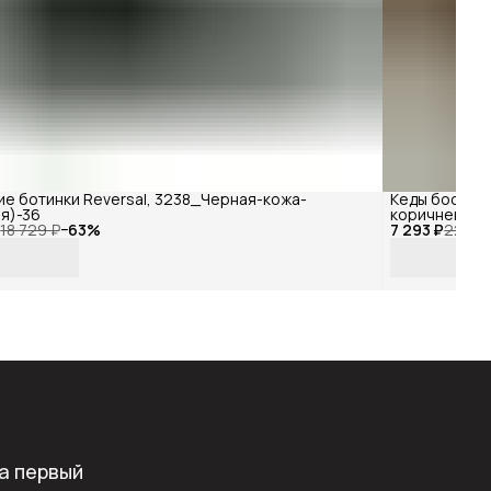
е ботинки Reversal, 3238_Черная-кожа-
Кеды босоно
я)-36
коричневые ,
₽
18 729 ₽
−
63
%
7 293 ₽
замша-(Креп
22 100
а первый