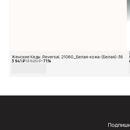
Женские Кеды ,Reversal, 21060_Белая-кожа-(Белая)-36
3 941 ₽
13 520 ₽
−
71
%
Подпиши