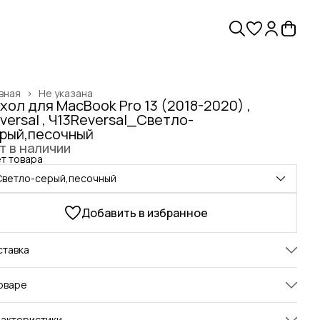
вная
›
Не указана
хол для MacBook Pro 13 (2018-2020) ,
versal , Ч13Reversal_Светло-
рый,песочный
т в наличии
т товара
Светло-серый,песочный
Добавить в избранное
ставка
оваре
гантный чехол для MacBook Pro 13 изготовлен вручную из
актеристики