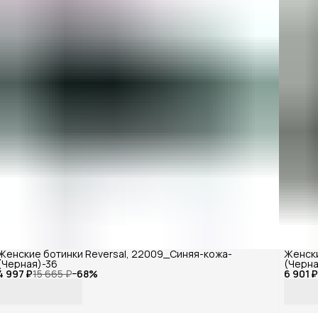
Женские ботинки Reversal, 22009_Синяя-кожа-
Женски
(Черная)-36
(Черна
4 997 ₽
15 665 ₽
−
68
%
6 901 