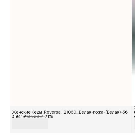
Женские Кеды ,Reversal, 21060_Белая-кожа-(Белая)-36
3 941 ₽
13 520 ₽
−
71
%