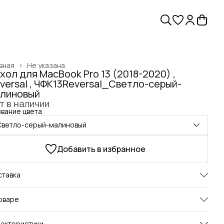
вная
›
Не указана
хол для MacBook Pro 13 (2018-2020) ,
versal , ЧФК13Reversal_Светло-серый-
линовый
т в наличии
вание цвета
Светло-серый-малиновый
Добавить в избранное
ставка
оваре
ол для ноутбука MacBook Pro 13 (2018-2020) изготовлен
актеристики