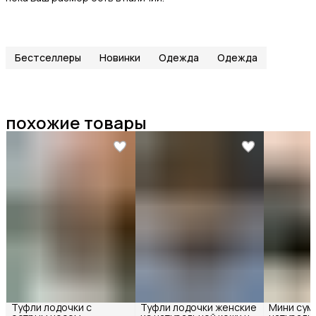
Бестселлеры
Новинки
Одежда
Одежда
похожие товары
Туфли лодочки с
Туфли лодочки женские
Мини сум