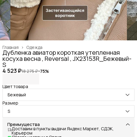
Главная
›
Одежда
Дубленка авиатор короткая утепленная
косуха весна , Reversal , JX23153R_Бежевый-
S
4 523 ₽
18 275 ₽
−
75
%
Цвет товара
Бежевый
Размер
S
Преимущества
Доставим в пункты выдачи Яндекс Маркет, СДЭК,
Курьером