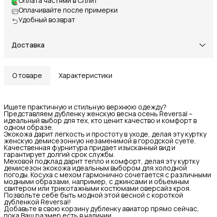
Оплата частями в Сплит
Оплачивайте после примерки
Удобный возврат
Доставка
О товаре
Характеристики
Ищете практичную и стильную верхнюю одежду?
Представляем дубленку женскую весна осень Reversal –
идеальный выбор для тех, кто ценит качество и комфорт в
одном образе.
Экокожа дарит легкость и простоту в уходе, делая эту куртку
женскую демисезонную незаменимой в городской суете.
Качественная фурнитура придает изысканный вид и
гарантирует долгий срок службы.
Меховой подклад дарит тепло и комфорт, делая эту куртку
демисезон экокожа идеальным выбором для холодной
погоды. Косуха с мехом гармонично сочетается с различными
модными образами, например, с джинсами и объемным
свитером или трикотажными костюмами оверсайз кроя.
Позвольте себе быть модной этой весной с короткой
дубленкой Reversal!
Добавьте в свою корзину дубленку авиатор прямо сейчас,
пока Ваш размер есть в наличии.