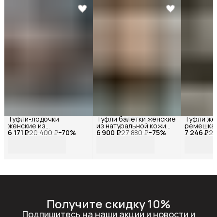
Туфли-лодочки
Туфли балетки женские
Туфли же
женские из
из натуральной кожи
ремешкам
6 171 ₽
натуральной замши
20 400 ₽
−
70
%
6 900 ₽
черные , Reversal,
27 880 ₽
−
75
%
7 246 ₽
натураль
26
черные на шпильке ,
GL2025-171R_Чёрная-
черные, R
Reversal, GL2025-
кожа-36
GL2025-1
111R_Чёрная-замша-36
кожа-36
Получите скидку 10%
Подпишитесь на наши акции и новости и