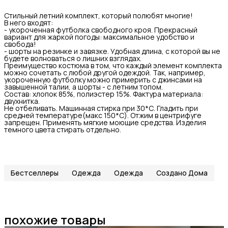
Стильный летний комплект, который полюбят многие!
В него входят:
- укороченная футболка свободного кроя. Прекрасный
вариант для жаркой погоды: максимальное удобство и
свобода!
- шорты на резинке и завязке. Удобная длина, с которой вы не
будете волноваться о лишних взглядах.
Преимущество костюма в том, что каждый элемент комплекта
можно сочетать с любой другой одеждой. Так, например,
укороченную футболку можно примерить с джинсами на
завышенной талии, а шорты - с летним топом.
Состав: хлопок 85%, полиэстер 15%. Фактура материала:
двухнитка.
Не отбеливать. Машинная стирка при 30*С. Гладить при
средней температуре(макс 150*С). Отжим в центрифуге
запрещен. Применять мягкие моющие средства. Изделия
темного цвета стирать отдельно.
Бестселлеры
Одежда
Одежда
Создано Дома
похожие товары