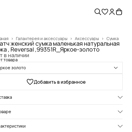
вная
›
Галантерея и аксессуары
›
Аксессуары
›
Сумка
атч женский сумка маленькая натуральная
жа , Reversal ,99351R_Яркое-золото
т в наличии
т товара
яркое золото
Добавить в избранное
ставка
оваре
тч Reversal, который точно не оставит вас без внимания.
актеристики
дан из 100% натуральной кожи. Более того имеет