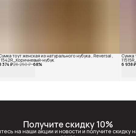
Сумка тоут женская из натурального нубука , Reversal ,
Сумка 
11542R_Коричневый-нубук
11515R
8 374 ₽
26 250 ₽
−
68
%
6 938 
Получите скидку 10%
тесь на наши акции и новости и получите скидку н