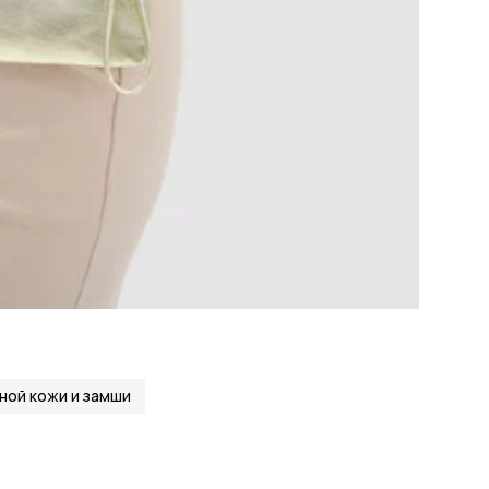
Кол
упа
Ко
Осо
сум
Вид
ТН 
Наз
объ
кар
Кол
Цел
Вид
Ст
Цв
ной кожи и замши
Ра
Бр