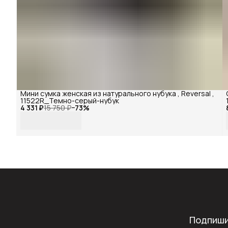
Мини сумка женская из натурального нубука , Reversal ,
11522R_Темно-серый-нубук
4 331 ₽
15 750 ₽
−
73
%
Подпиши