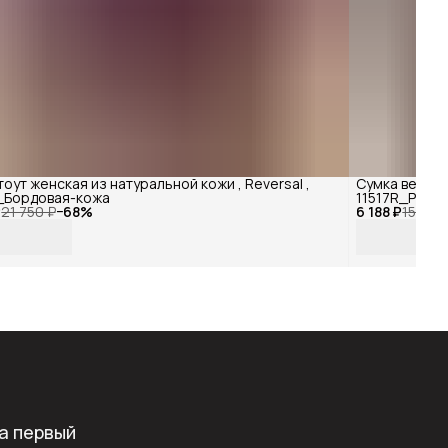
тоут женская из натуральной кожи , Reversal ,
Сумка ведро 
_Бордовая-кожа
11517R_Розо
₽
21 750 ₽
−
68
%
6 188 ₽
15 000
а первый