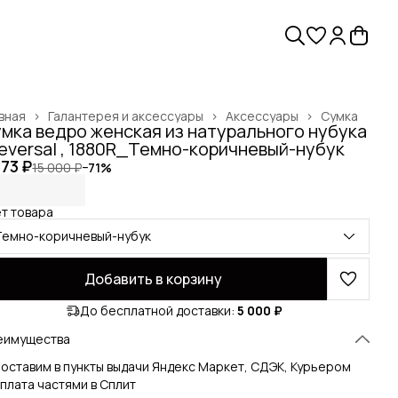
вная
›
Галантерея и аксессуары
›
Аксессуары
›
Сумка
мка ведро женская из натурального нубука
Reversal , 1880R_Темно-коричневый-нубук
373 ₽
15 000 ₽
−
71
%
т товара
Темно-коричневый-нубук
Добавить в корзину
До бесплатной доставки:
5 000 ₽
еимущества
оставим в пункты выдачи Яндекс Маркет, СДЭК, Курьером
плата частями в Сплит