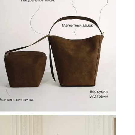
Ко
Осо
сум
Вид
ТН 
Наз
объ
кар
Кол
Цел
Вид
Ст
При
Цв
Ра
Бр