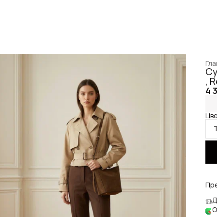
Гла
Су
, 
4 
Цве
Пр
Д
О