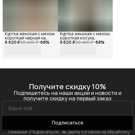
Куртка женская с мехом
Куртка женская с мехом
короткая черная на
короткая косуха
6 620 ₽
молнии, Reversal, YDP-
20 400 ₽
−
68
%
6 620 ₽
черная, Reversal, YDP-
20 400 ₽
−
68
%
23141_Черный-
23163_Черный-
белый-44
белый-44
Получите скидку 10%
Подпишитесь на наши акции и новости и
получите скидку на первый заказ
Подписаться
Нажимая «Подписаться», вы даете согласие на обработку