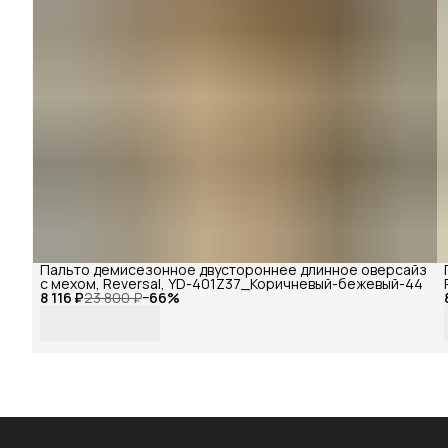
Пальто демисезонное двустороннее длинное оверсайз
с мехом, Reversal, YD-401Z37_Коричневый-бежевый-44
8 116 ₽
23 800 ₽
−
66
%