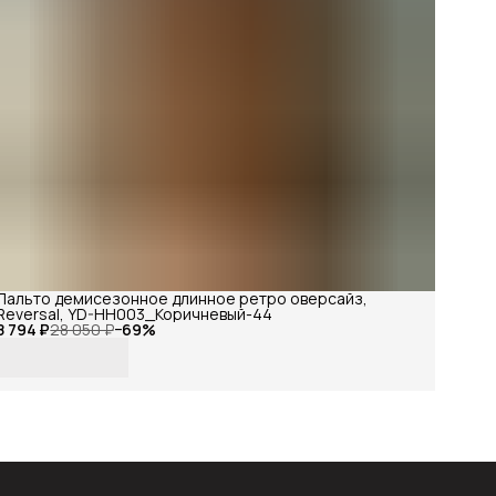
Пальто демисезонное длинное ретро оверсайз,
Reversal, YD-HH003_Коричневый-44
8 794 ₽
28 050 ₽
−
69
%