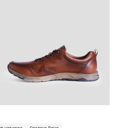
льная кожа
Создано Дома