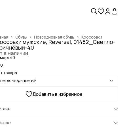
вная
›
Обувь
›
Повседневная обувь
›
Кроссовки
оссовки мужские, Reversal, 01482_Светло-
ричневый-40
т в наличии
мер: 40
40
т товара
светло-коричневый
Добавить в избранное
ставка
оваре