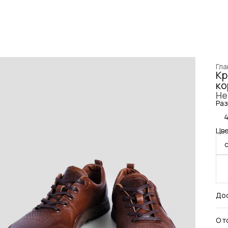
Гла
Кр
ко
Не
Раз
Цве
До
О т