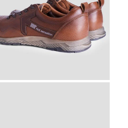
Цве
Ин
Кол
упа
Стр
Объ
кар
ТН 
Кол
Цел
Тип
По
Вид
Ор
Ра
Ра
Бр