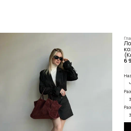
Гла
Ло
ко
(К
6 
Наз
Ра
Ра