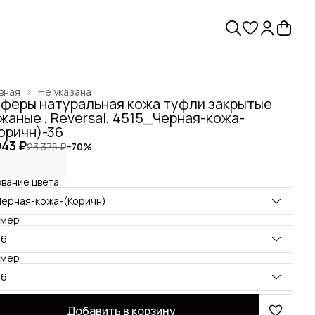
вная
›
Не указана
феры натуральная кожа туфли закрытые
жаные , Reversal, 4515_Черная-кожа-
оричн)-36
943 ₽
23 375 ₽
−
70
%
вание цвета
Черная-кожа-(Коричн)
змер
36
змер
36
Добавить в корзину