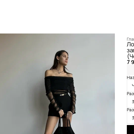
Гла
Ло
за
(Ч
7 
Наз
Ра
Ра