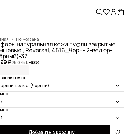
вная
›
Не указана
феры натуральная кожа туфли закрытые
мшевые , Reversal, 4516_Черный-велюр-
ёрный)-37
999 ₽
25 075 ₽
−
68
%
вание цвета
Черный-велюр-(Чёрный)
змер
37
змер
37
Добавить в корзину