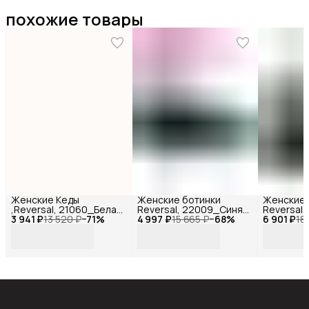
похожие товары
Женские Кеды
Женские ботинки
Женские 
,Reversal, 21060_Белая-
Reversal, 22009_Синяя-
Reversal
3 941 ₽
кожа-(Белая)-36
13 520 ₽
−
71
%
4 997 ₽
кожа-(Черная)-36
15 665 ₽
−
68
%
6 901 ₽
кожа-(Че
18