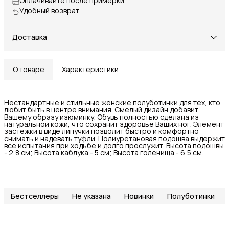
Оплачивайте после примерки
Удобный возврат
Доставка
О товаре
Характеристики
Нестандартные и стильные женские полуботинки для тех, кто
любит быть в центре внимания. Смелый дизайн добавит
Вашему образу изюминку. Обувь полностью сделана из
натуральной кожи, что сохранит здоровье Ваших ног. Элемент
застежки в виде липучки позволит быстро и комфортно
снимать и надевать туфли. Полиуретановая подошва выдержит
все испытания при ходьбе и долго прослужит. Высота подошвы
- 2,8 см; Высота каблука - 5 см; Высота голенища - 6,5 см.
Бестселлеры
Не указана
Новинки
Полуботинки