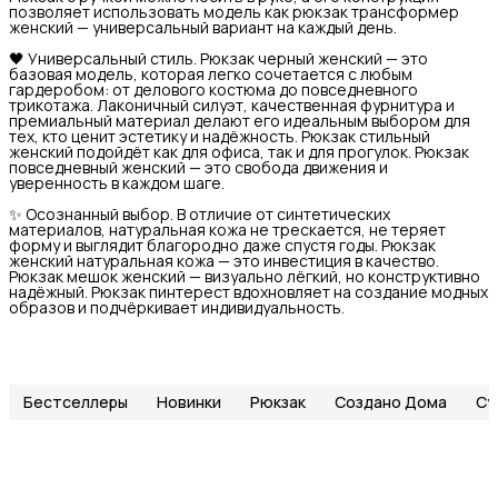
позволяет использовать модель как рюкзак трансформер
женский — универсальный вариант на каждый день.
🖤 Универсальный стиль. Рюкзак черный женский — это
базовая модель, которая легко сочетается с любым
гардеробом: от делового костюма до повседневного
трикотажа. Лаконичный силуэт, качественная фурнитура и
премиальный материал делают его идеальным выбором для
тех, кто ценит эстетику и надёжность. Рюкзак стильный
женский подойдёт как для офиса, так и для прогулок. Рюкзак
повседневный женский — это свобода движения и
уверенность в каждом шаге.
✨ Осознанный выбор. В отличие от синтетических
материалов, натуральная кожа не трескается, не теряет
форму и выглядит благородно даже спустя годы. Рюкзак
женский натуральная кожа — это инвестиция в качество.
Рюкзак мешок женский — визуально лёгкий, но конструктивно
надёжный. Рюкзак пинтерест вдохновляет на создание модных
образов и подчёркивает индивидуальность.
Бестселлеры
Новинки
Рюкзак
Создано Дома
Су