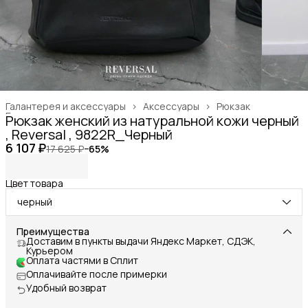
Галантерея и аксессуары
›
Аксессуары
›
Рюкзак
Главная
›
Рюкзак женский из натуральной кожи черный
, Reversal , 9822R_Черный
6 107 ₽
17 625 ₽
−
65
%
Цвет товара
черный
Преимущества
Доставим в пункты выдачи Яндекс Маркет, СДЭК,
Курьером
Оплата частями в Сплит
Оплачивайте после примерки
Удобный возврат