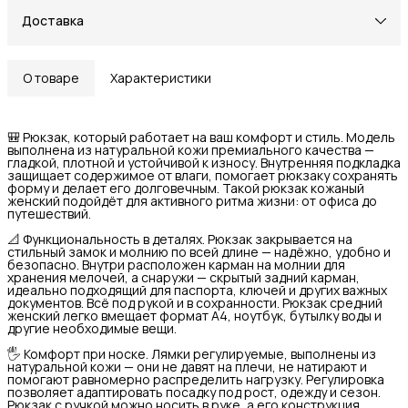
Доставка
О товаре
Характеристики
🎒 Рюкзак, который работает на ваш комфорт и стиль. Модель
выполнена из натуральной кожи премиального качества —
гладкой, плотной и устойчивой к износу. Внутренняя подкладка
защищает содержимое от влаги, помогает рюкзаку сохранять
форму и делает его долговечным. Такой рюкзак кожаный
женский подойдёт для активного ритма жизни: от офиса до
путешествий.
📐 Функциональность в деталях. Рюкзак закрывается на
стильный замок и молнию по всей длине — надёжно, удобно и
безопасно. Внутри расположен карман на молнии для
хранения мелочей, а снаружи — скрытый задний карман,
идеально подходящий для паспорта, ключей и других важных
документов. Всё под рукой и в сохранности. Рюкзак средний
женский легко вмещает формат А4, ноутбук, бутылку воды и
другие необходимые вещи.
🖐️ Комфорт при носке. Лямки регулируемые, выполнены из
натуральной кожи — они не давят на плечи, не натирают и
помогают равномерно распределить нагрузку. Регулировка
позволяет адаптировать посадку под рост, одежду и сезон.
Рюкзак с ручкой можно носить в руке, а его конструкция