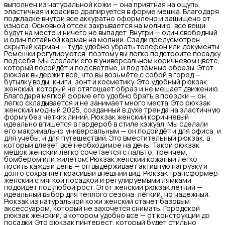
выполнен из натуральной кожи — она приятная на ощупь,
эластичная и красиво драпируется в форме мешка. Благодаря
подкладке внутри все аккуратно оформлено и защищено от
износа. Основной отсек закрывается на молнию: все вещи
будут на месте и ничего не выпадет. Внутри — один свободный
и один потайной карман на молнии. Сзади предусмотрен
скрытый карман — туда удобно убрать телефон или документы.
Ремешки регулируются, поэтому вы легко подстроите посадку
под себя. Мы сделали его в универсальном коричневом цвете,
который подойдёт и под светлые, и под тёмные образы. Этот
рюкзак выдержит всё, что вы возьмёте с собой в город —
бутылку воды, книги, зонт и косметику. Это удобный рюкзак
женский, который не отягощает образ и не мешает движению.
Благодаря мягкой форме его удобно брать в поездки — он
легко складывается и не занимает много места. Это рюкзак
женский модный 2025, созданный в духе тренда на эластичную
форму без чётких линий. Рюкзак женский коричневый
идеально впишется в гардероб в стиле кэжуал. Мы сделали
его максимально универсальным — он подойдёт и для офиса, и
для учёбы, и для путешествий. Это вместительный рюкзак, в
который влезет всё необходимое на день. Такой рюкзак
мешок женский легко сочетается с пальто, тренчем,
бомбером или жилетом. Рюкзак женский кожаный легко
носить каждый день — он выдерживает активную нагрузку и
долго сохраняет красивый внешний вид. Рюкзак трансформер
женский с мягкой посадкой и регулируемыми лямками
подойдёт под любой рост. Этот женский рюкзак летний —
идеальный выбор для тёплого сезона: лёгкий, но надёжный.
Рюкзак из натуральной кожи женский станет базовым
аксессуаром, который не захочется снимать. Городской
рюкзак женский, в котором удобно всё — от конструкции до
посадки. Это рюкзак пинтерест, который будет стильно