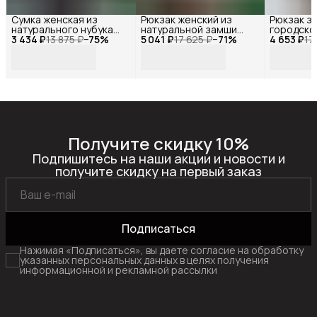
Сумка женская из
Рюкзак женский из
Рюкзак з
натурального нубука
натуральной замши
городско
3 434 ₽
коричневая , Reversal,
13 875 ₽
−
75
%
5 041 ₽
бежевый , Reversal ,
17 625 ₽
−
71
%
4 653 ₽
повседне
17
9821R_Коричневый-
9823R_Пломбир
натуральн
нубук
Reversal 
coffe
Получите скидку 10%
Подпишитесь на наши акции и новости и
получите скидку на первый заказ
Подписаться
Нажимая «Подписаться», вы даете согласие на обработку
указанных персональных данных в целях получения
информационной и рекламной рассылки