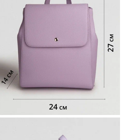
Ко
Вид
Вид
ТН 
Наз
объ
кар
Кол
Сп
Цел
Ст
При
Ор