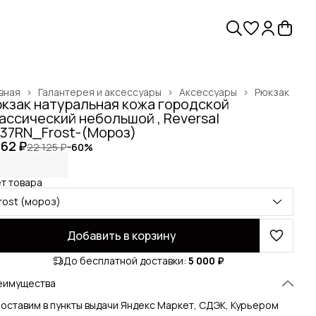
вная
›
Галантерея и аксессуары
›
Аксессуары
›
Рюкзак
кзак натуральная кожа городской
ассический небольшой , Reversal
137RN_Frost-(Мороз)
762 ₽
22 125 ₽
−
60
%
т товара
frost (мороз)
Добавить в корзину
До бесплатной доставки:
5 000 ₽
еимущества
оставим в пункты выдачи Яндекс Маркет, СДЭК, Курьером