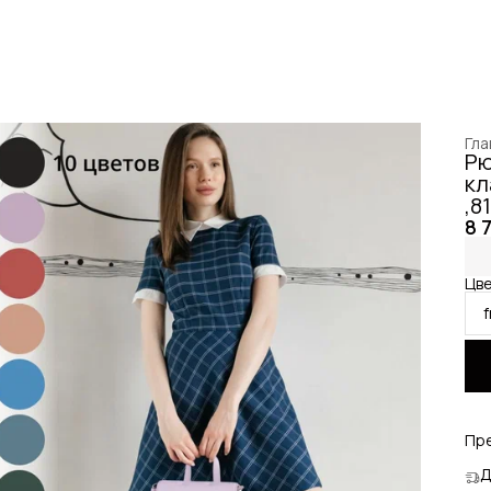
Гла
Рю
кл
,8
8 
Цве
Пр
Д