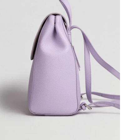
Цв
Ра
Бр