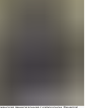
 женская демисезонная с капюшоном, Reversal,