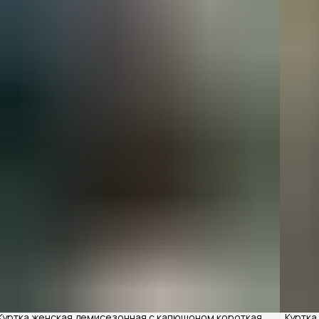
Куртка женская демисезонная с капюшоном короткая
Куртка