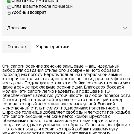
Оплата частями в Сплит
Оплачивайте после примерки
Удобный возврат
Доставка
О товаре
Характеристики
Эти сапоги осенние женские замшевые — ваш идеальный
выбор для создания стильного и современного образа в
прохладную погоду. Верх выполнен из натуральной замши,
которая не только выглядит роскошно, но и дарит комфорт на
весь день. Подкладка и стелька из байки сохранят тепло и уют
даже в самые прохладные осенние дни. Благодаря боковой
молнии, эти сапоги легко надевать, а подошва из ТЭП
обеспечивает надежную устойчивость на любой поверхности.
Сапоги трубы на высокой подошве — это настоящий тренд
сезона, который не оставит вас равнодушной. Высокий
женственный стиль и силуэт подчеркивают элегантность, а
широкое голенище добавляет свободы и легкости при ходьбе.
Эти сапоги высокие женские легко комбинируются с
объемными пальто, тренчами или уютными кардиганами,
создавая модные и утонченные образы. Сапоги на платформе
— это маст-хэв для осени, который добавит вашему луку
немного смелости и дерзости. Благодаря широкому