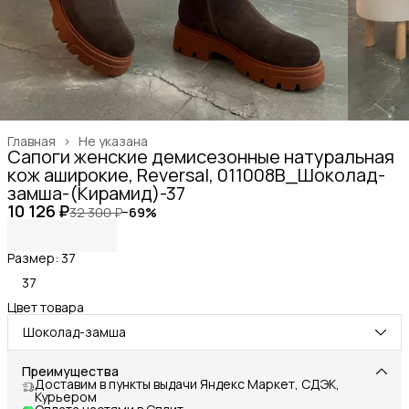
Главная
›
Не указана
Сапоги женские демисезонные натуральная
кож аширокие, Reversal, 011008B_Шоколад-
замша-(Кирамид)-37
10 126 ₽
32 300 ₽
−
69
%
Размер: 37
37
Цвет товара
Шоколад-замша
Преимущества
Доставим в пункты выдачи Яндекс Маркет, СДЭК,
Курьером