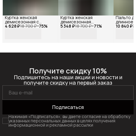
Куртка женская
Куртка женская
Пальто д
демисезонная с
демисезонная
длинное 
4 628 ₽
капюшоном короткая
18 700 ₽
−
75
%
5 348 ₽
короткая хаки
18 700 ₽
−
71
%
10 840 ₽
оверсайз,
3
оверсайз, Reversal,
оверсайз, Reversal,
312H46_Б
MYD-
MYD-
черный-4
103101R_Черный-44
2305009R_Оливковый-44
Получите скидку 10%
Подпишитесь на наши акции и новости и
получите скидку на первый заказ
Подписаться
Нажимая «Подписаться», вы даете согласие на обработку
указанных персональных данных в целях получения
информационной и рекламной рассылки