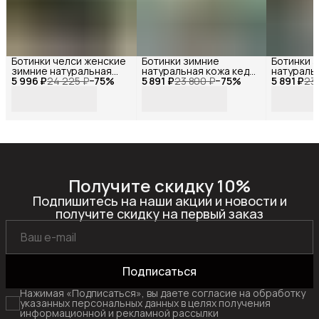
Ботинки челси женские
Ботинки зимние
Ботинки 
зимние натуральная
натуральная кожа кеды
натураль
5 996 ₽
кожа шерсть , Reversal,
24 225 ₽
−
75
%
5 891 ₽
на высокой подошве,
23 800 ₽
−
75
%
5 891 ₽
на высок
23
67302RS_Черный-
Reversal,
Reversal,
нубук-(Рыжий)-36
2703RSN_Бежевый-
2703RSN_
велюр-(Бежевый)-36
велюр-(Б
Получите скидку 10%
Подпишитесь на наши акции и новости и
получите скидку на первый заказ
Подписаться
Нажимая «Подписаться», вы даете согласие на обработку
указанных персональных данных в целях получения
информационной и рекламной рассылки