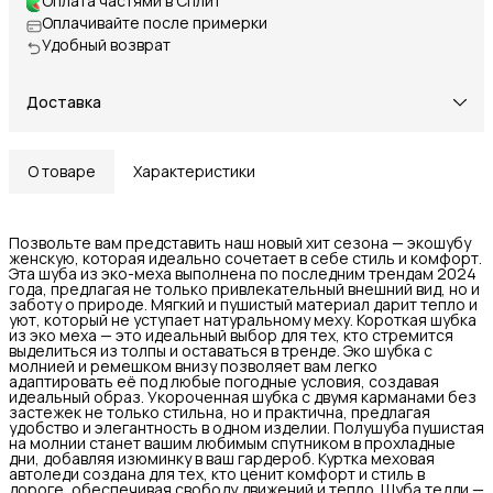
Оплата частями в Сплит
Оплачивайте после примерки
Удобный возврат
Доставка
О товаре
Характеристики
Позвольте вам представить наш новый хит сезона — экошубу
женскую, которая идеально сочетает в себе стиль и комфорт.
Эта шуба из эко-меха выполнена по последним трендам 2024
года, предлагая не только привлекательный внешний вид, но и
заботу о природе. Мягкий и пушистый материал дарит тепло и
уют, который не уступает натуральному меху. Короткая шубка
из эко меха — это идеальный выбор для тех, кто стремится
выделиться из толпы и оставаться в тренде. Эко шубка с
молнией и ремешком внизу позволяет вам легко
адаптировать её под любые погодные условия, создавая
идеальный образ. Укороченная шубка с двумя карманами без
застежек не только стильна, но и практична, предлагая
удобство и элегантность в одном изделии. Полушуба пушистая
на молнии станет вашим любимым спутником в прохладные
дни, добавляя изюминку в ваш гардероб. Куртка меховая
автоледи создана для тех, кто ценит комфорт и стиль в
дороге, обеспечивая свободу движений и тепло. Шуба тедди —