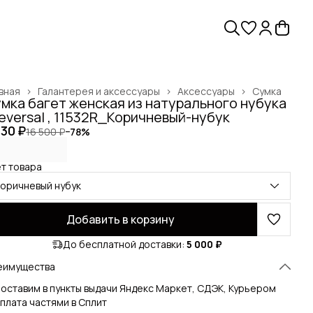
вная
›
Галантерея и аксессуары
›
Аксессуары
›
Сумка
мка багет женская из натурального нубука
Reversal , 11532R_Коричневый-нубук
630 ₽
16 500 ₽
−
78
%
т товара
коричневый нубук
Добавить в корзину
До бесплатной доставки:
5 000 ₽
еимущества
оставим в пункты выдачи Яндекс Маркет, СДЭК, Курьером
плата частями в Сплит