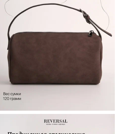
Осо
сум
Вид
ТН 
Наз
объ
кар
Кол
Сп
Цел
Вид
Ст
При
Цв
Ра
Бр