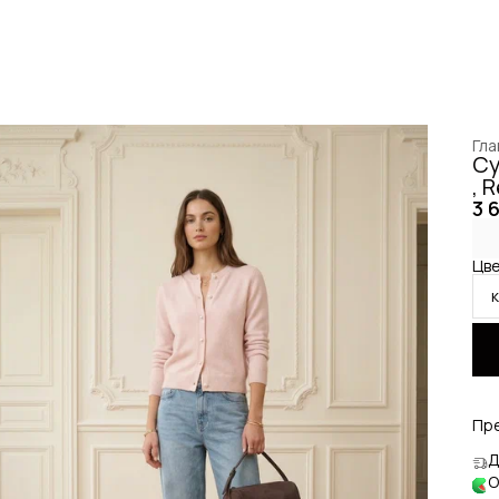
Гла
Су
, 
3 
Цве
Пр
Д
О