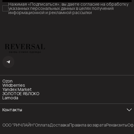
Нажимая «Подписаться», вы даете согласие на обработку
указанных персональных данных в целях получения
информационной и рекламной рассылки
Ozon
Wildberries
Yandex Market
ЗОЛОТОЕ ЯБЛОКО
Lamoda
Контакты
Телефон
8 (985) 480-77-55
OOO "РИЧЛАЙН"
Оплата
Доставка
Правила возврата
Реквизиты
Оф
Режим работы
Пн-Пт с 10:00 до 19:00
Эл. почта