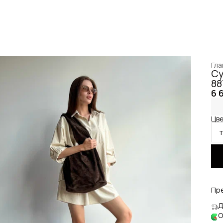
Гла
Су
88
6 
Цве
Пр
Д
О