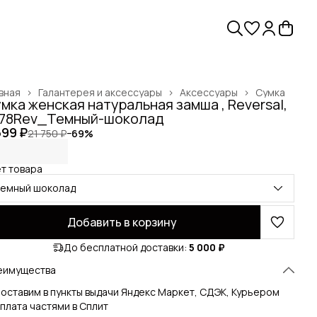
вная
›
Галантерея и аксессуары
›
Аксессуары
›
Сумка
мка женская натуральная замша , Reversal,
78Rev_Темный-шоколад
699 ₽
21 750 ₽
−
69
%
т товара
темный шоколад
Добавить в корзину
До бесплатной доставки:
5 000 ₽
еимущества
оставим в пункты выдачи Яндекс Маркет, СДЭК, Курьером
плата частями в Сплит