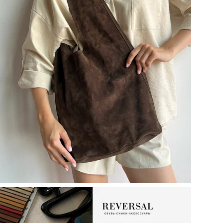
Наз
объ
кар
Кол
Цел
Вид
Ст
Цв
Наз
Ма
Мо
Ра
Бр