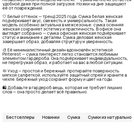
удобной даже при полной загрузке. Ножки на дне защищают
её от повреждений.
🤍 Белый оттенок — тренд 2025 года. Сумка белая женская
подчёркивает вкус, свежесть и универсальность. Такая
модель особенно актуальна в межсезонье: сумка осенняя
женская сохраняет эстетику и практичность. В офисе она
выглядит собранно — сумка офисная женская подчёркивает
статус и внимание к деталям. Сумка деловая женская
завершает образ, добавляя структуру и уверенность.
🎨 Её минималистичный дизайн вдохновлён эстетикой
Pinterest — сумка пинтерест легко становится любимым
элементом гардероба. Она подчёркивает индивидуальность,
не перегружая образ, и работает на вас в любой ситуации.
🧼 Уход — простой и бережный: протирайте поверхность
мягкой салфеткой, используйте защитный спрей и храните в
чехле. Бережный уход сохранит форму и цвет на годы.
🛍 Добавьте в гардероб вещь, которая не требует лишних
слов — она просто делает всё правильно.
Бестселлеры
Новинки
Сумка
Сумки из натуральной