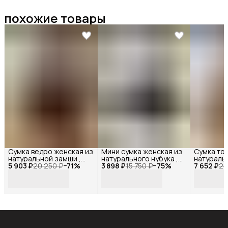
похожие товары
Сумка ведро женская из
Мини сумка женская из
Сумка тоу
натуральной замши ,
натурального нубука ,
натуральн
5 903 ₽
Reversal ,
20 250 ₽
−
71
%
3 898 ₽
Reversal ,
15 750 ₽
−
75
%
7 652 ₽
Reversal ,
26
11518R_Темно-
11522R_Темно-серый-
11542R_К
коричневая-замша
нубук
нубук