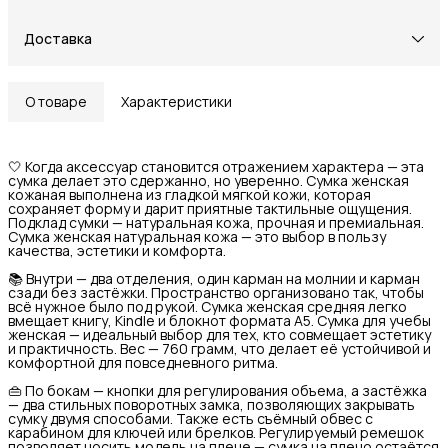
Доставка
О товаре
Характеристики
🤍 Когда аксессуар становится отражением характера — эта
сумка делает это сдержанно, но уверенно. Сумка женская
кожаная выполнена из гладкой мягкой кожи, которая
сохраняет форму и дарит приятные тактильные ощущения.
Подклад сумки — натуральная кожа, прочная и премиальная.
Сумка женская натуральная кожа — это выбор в пользу
качества, эстетики и комфорта.
📚 Внутри — два отделения, один карман на молнии и карман
сзади без застёжки. Пространство организовано так, чтобы
всё нужное было под рукой. Сумка женская средняя легко
вмещает книгу, Kindle и блокнот формата А5. Сумка для учебы
женская — идеальный выбор для тех, кто совмещает эстетику
и практичность. Вес — 760 грамм, что делает её устойчивой и
комфортной для повседневного ритма.
👜 По бокам — кнопки для регулирования объема, а застёжка
— два стильных поворотных замка, позволяющих закрывать
сумку двумя способами. Также есть съёмный обвес с
карабином для ключей или брелков. Регулируемый ремешок
позволяет носить модель на плече — сумка на плечо остаётся