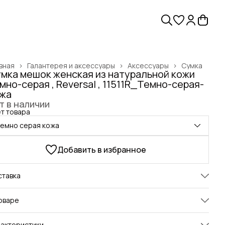
вная
›
Галантерея и аксессуары
›
Аксессуары
›
Сумка
мка мешок женская из натуральной кожи
мно-серая , Reversal , 11511R_Темно-серая-
жа
т в наличии
т товара
темно серая кожа
Добавить в избранное
ставка
оваре
ниверсальная сумка, которая станет главным акцентом
актеристики