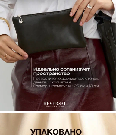
объ
кар
Кол
Сп
Цел
Вид
Ст
При
Цв
Ра
Бр