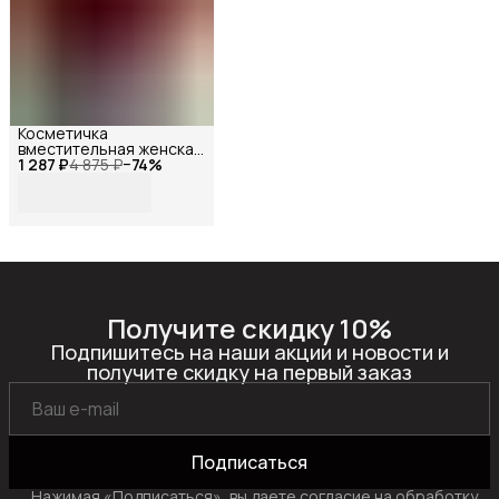
Косметичка
вместительная женская
1 287 ₽
из натуральной замши
4 875 ₽
−
74
%
,Reversal,
10570R_Бордовая-
замша
Получите скидку 10%
Подпишитесь на наши акции и новости и
получите скидку на первый заказ
Подписаться
Нажимая «Подписаться», вы даете согласие на обработку