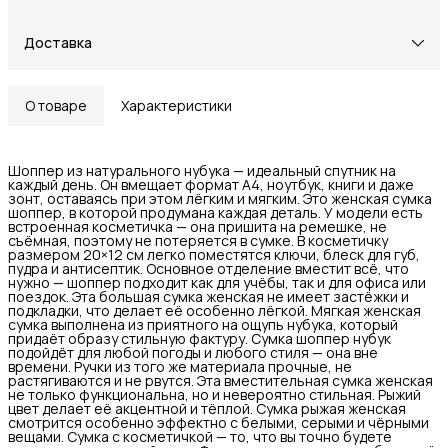
Доставка
О товаре
Характеристики
Шоппер из натурального нубука — идеальный спутник на
каждый день. Он вмещает формат А4, ноутбук, книги и даже
зонт, оставаясь при этом лёгким и мягким. Это женская сумка
шоппер, в которой продумана каждая деталь. У модели есть
встроенная косметичка — она пришита на ремешке, не
съёмная, поэтому не потеряется в сумке. В косметичку
размером 20×12 см легко поместятся ключи, блеск для губ,
пудра и антисептик. Основное отделение вместит всё, что
нужно — шоппер подходит как для учёбы, так и для офиса или
поездок. Эта большая сумка женская не имеет застёжки и
подкладки, что делает её особенно лёгкой. Мягкая женская
сумка выполнена из приятного на ощупь нубука, который
придаёт образу стильную фактуру. Сумка шоппер нубук
подойдёт для любой погоды и любого стиля — она вне
времени. Ручки из того же материала прочные, не
растягиваются и не рвутся. Эта вместительная сумка женская
не только функциональна, но и невероятно стильная. Рыжий
цвет делает её акцентной и тёплой. Сумка рыжая женская
смотрится особенно эффектно с белыми, серыми и чёрными
вещами. Сумка с косметичкой — то, что вы точно будете