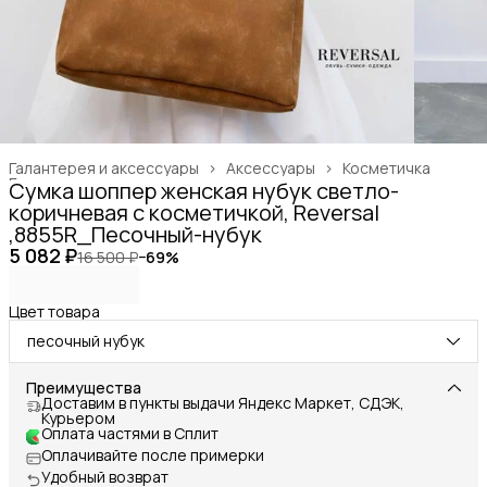
Галантерея и аксессуары
›
Аксессуары
›
Косметичка
Главная
›
Сумка шоппер женская нубук светло-
коричневая с косметичкой, Reversal
,8855R_Песочный-нубук
5 082 ₽
16 500 ₽
−
69
%
Цвет товара
песочный нубук
Преимущества
Доставим в пункты выдачи Яндекс Маркет, СДЭК,
Курьером
Оплата частями в Сплит
Оплачивайте после примерки
Удобный возврат