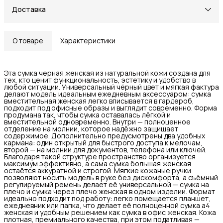
Доставка
О товаре
Характеристики
Эта сумка черная женская из натуральной кожи создана для
тех, кто ценит функциональность, эстетику и удобство в
любой ситуации. Универсальный чёрный цвет и мягкая фактура
делают модель идеальным ежедневным аксессуаром: сумка
вместительная женская легко вписывается в гардероб,
подходит под офисные образы и выглядит современно. Форма
продумана так, чтобы сумка оставалась лёгкой и
вместительной одновременно. Внутри — полноценное
отделение на молнии, которое надёжно защищает
содержимое. Дополнительно предусмотрены два удобных
кармана: один открытый для быстрого доступа к мелочам,
второй — на молнии для документов, телефона или ключей.
Благодаря такой структуре пространство организуется
максимум эффективно, а сама сумка большая женская
остаётся аккуратной и строгой. Мягкие кожаные ручки
позволяют носить модель в руке без дискомфорта, а съёмный
регулируемый ремень делает её универсальной — сумка на
плечо и сумка через плечо женская в одном изделии. Формат
идеально подходит под работу: легко помещается планшет,
ежедневник или папка, что делает её полноценной сумка а4
женская и удобным решением как сумка в офис женская. Кожа
плотная, премиального качества, при этом податливая —