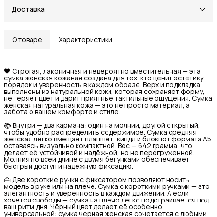
Доставка
О товаре
Характеристики
🖤 Строгая, лаконичная и невероятно вместительная — эта
сумка женская кожаная создана для тех, кто ценит эстетику,
порядок и уверенность в каждом образе. Верх и подкладка
выполнены из натуральной кожи, которая сохраняет форму,
не теряет цвет и дарит приятные тактильные ощущения. Сумка
женская натуральная кожа — это не просто материал, а
забота о вашем комфорте и стиле.
📚 Внутри — два кармана: один на молнии, другой открытый,
чтобы удобно распределить содержимое. Сумка средняя
женская легко вмещает планшет, киндл и блокнот формата А5,
оставаясь визуально компактной. Вес — 642 грамма, что
делает её устойчивой и надёжной, но не перегруженной.
Молния по всей длине с двумя бегунками обеспечивает
быстрый доступ и надёжную фиксацию.
👜 Две короткие ручки с фиксатором позволяют носить
модель в руке или на плече. Сумка с короткими ручками — это
элегантность и уверенность в каждом движении. А если
хочется свободы — сумка на плечо легко подстраивается под
ваш ритм дня. Чёрный цвет делает её особенно
универсальной: сумка черная женская сочетается с любыми