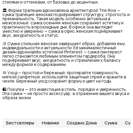
стилями и оттенками, от базовых до акцентных.
🏛 Форма трапеции вдохновлена архитектурой The Row —
сумка трапеция женская подчёркивает структуру, строгость и
премиальность. Такая модель особенно актуальна в
межсезонье: сумка осенняя женская сохраняет эстетику и
практичность в прохладные дни. В офисе она выглядит
уместно и уверенно — сумка в офис женская подчёркивает
вкус, аккуратность и статус.
🎨 Сумка стильная женская завершает образ, добавляя ему
индивидуальности и актуальности. Её минималистичный
дизайн вдохновлён эстетикой Pinterest — сумка пинтерест
легко становится любимым элементом гардероба. Она
подчёркивает вкус, аккуратность и стремление к балансу
между формой и содержанием.
🧼 Уход — простой и бережный: протирайте поверхность
мягкой салфеткой, используйте защитный спрей и храните в
чехле. Бережный уход сохранит форму и цвет на годы.
🛍 Покупка — это инвестиция в стиль, порядок и уверенность.
Эта сумка — не просто аксессуар, а отражение вашего вкуса и
образа жизни.
Бестселлеры
Новинки
Создано Дома
Сумка
Сум