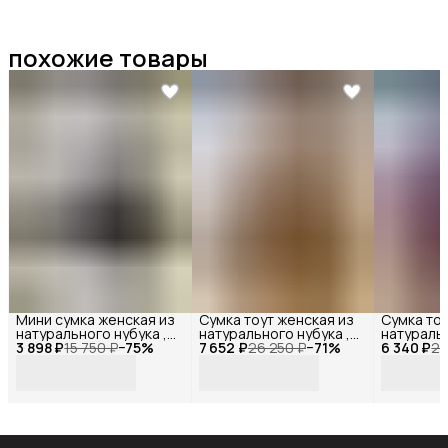
похожие товары
Мини сумка женская из
Сумка тоут женская из
Сумка тоу
натурального нубука ,
натурального нубука ,
натуральн
3 898 ₽
Reversal ,
15 750 ₽
−
75
%
7 652 ₽
Reversal ,
26 250 ₽
−
71
%
6 340 ₽
Reversal ,
21
11522R_Темно-серый-
11542R_Коричневый-
11515R_Б
нубук
нубук