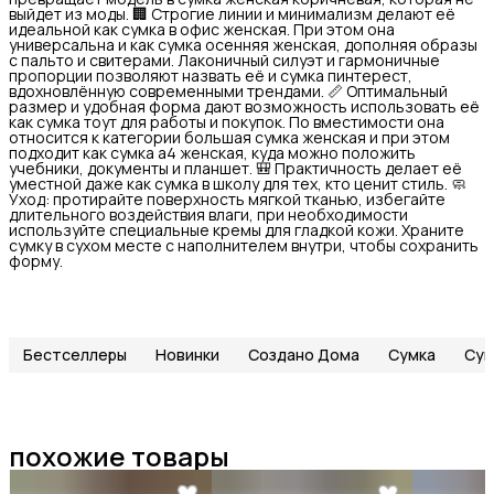
выйдет из моды. 🏢 Строгие линии и минимализм делают её
идеальной как сумка в офис женская. При этом она
универсальна и как сумка осенняя женская, дополняя образы
с пальто и свитерами. Лаконичный силуэт и гармоничные
пропорции позволяют назвать её и сумка пинтерест,
вдохновлённую современными трендами. 📏 Оптимальный
размер и удобная форма дают возможность использовать её
как сумка тоут для работы и покупок. По вместимости она
относится к категории большая сумка женская и при этом
подходит как сумка а4 женская, куда можно положить
учебники, документы и планшет. 🎒 Практичность делает её
уместной даже как сумка в школу для тех, кто ценит стиль. 🧼
Уход: протирайте поверхность мягкой тканью, избегайте
длительного воздействия влаги, при необходимости
используйте специальные кремы для гладкой кожи. Храните
сумку в сухом месте с наполнителем внутри, чтобы сохранить
форму.
Бестселлеры
Новинки
Создано Дома
Сумка
Сум
похожие товары