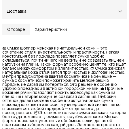
Доставка
О товаре
Характеристики
👜 Сумка шоппер женская из натуральной кожи — это
сочетание стиля, вместительности и практичности. Лёгкая
конструкция без подклада позволяет сумке удобно
складываться, почти ничего не весить и не создавать лишней
нагрузки на плечи. Такой формат особенно ценят те, кто ищет
баланс между комфортом и элегантностью. 👝 Сумка женская
натуральная кожа отличается прочностью и долговечностью.
Внутри предусмотрена вшитая косметичка на ремешке —
сумка с косметичкой поможет хранить мелкие вещи в
порядке, не давая им потеряться. Это решение особенно
удобно в поездках и в активной городской жизни. 💼 Прочные
кожаные ручки позволяют носить аксессуар как сумка на
плечо, не натирая кожу и не создавая давления. Глубокий
оттенок делает модель особенно актуальной как сумка
шоколадного цвета женская, а универсальный дизайн легко
вписывается в любой гардероб — от делового до
повседневного. 📦 Это вместительная сумка женская, которая
без труда помещает документы, ноутбук или папки. Мягкая
форма позволяет уместить и объёмные вещи, делая её
практичным выбором на каждый день. Элегантная простота
превращает модель в сумка женская коричневая, которая не