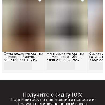
Сумка ведро женская из
Мини сумка женская из
Сумка тоу
натуральной замши ,
натурального нубука ,
натуральн
5 903 ₽
Reversal ,
20 250 ₽
−
71
%
3 898 ₽
Reversal ,
15 750 ₽
−
75
%
7 652 ₽
Reversal ,
26
11518R_Темно-
11522R_Темно-серый-
11542R_К
коричневая-замша
нубук
нубук
Получите скидку 10%
Подпишитесь на наши акции и новости и
получите скидку на первый заказ