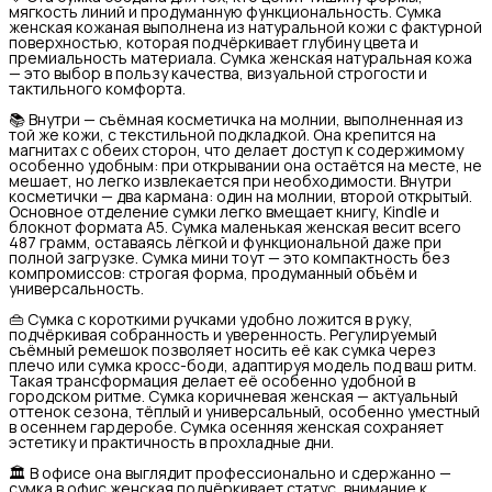
мягкость линий и продуманную функциональность. Сумка
женская кожаная выполнена из натуральной кожи с фактурной
поверхностью, которая подчёркивает глубину цвета и
премиальность материала. Сумка женская натуральная кожа
— это выбор в пользу качества, визуальной строгости и
тактильного комфорта.
📚 Внутри — съёмная косметичка на молнии, выполненная из
той же кожи, с текстильной подкладкой. Она крепится на
магнитах с обеих сторон, что делает доступ к содержимому
особенно удобным: при открывании она остаётся на месте, не
мешает, но легко извлекается при необходимости. Внутри
косметички — два кармана: один на молнии, второй открытый.
Основное отделение сумки легко вмещает книгу, Kindle и
блокнот формата А5. Сумка маленькая женская весит всего
487 грамм, оставаясь лёгкой и функциональной даже при
полной загрузке. Сумка мини тоут — это компактность без
компромиссов: строгая форма, продуманный объём и
универсальность.
👜 Сумка с короткими ручками удобно ложится в руку,
подчёркивая собранность и уверенность. Регулируемый
съёмный ремешок позволяет носить её как сумка через
плечо или сумка кросс-боди, адаптируя модель под ваш ритм.
Такая трансформация делает её особенно удобной в
городском ритме. Сумка коричневая женская — актуальный
оттенок сезона, тёплый и универсальный, особенно уместный
в осеннем гардеробе. Сумка осенняя женская сохраняет
эстетику и практичность в прохладные дни.
🏛 В офисе она выглядит профессионально и сдержанно —
сумка в офис женская подчёркивает статус, внимание к