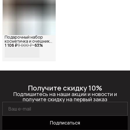
Подарочный набор
косметичка и очешник
1 106 ₽
натуральная замша ,
3 000 ₽
−
63
%
Reversal,
Комплект-8856+8700-
Темно-серый-замша/
Графит
Получите скидку 10%
Подпишитесь на наши акции и новости и
получите скидку на первый заказ
Подписаться