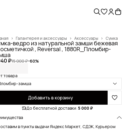
вная
›
Галантерея и аксессуары
›
Аксессуары
›
Сумка
мка-ведро из натуральной замши бежевая
косметичкой , Reversal , 1880R_Пломбир-
мша
940 ₽
15 000 ₽
−
60
%
т товара
Пломбир-замша
Добавить в корзину
До бесплатной доставки:
5 000 ₽
еимущества
оставим в пункты выдачи Яндекс Маркет, СДЭК, Курьером