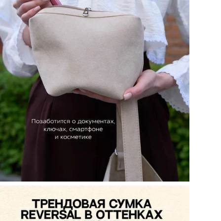
Наз
объ
кар
Кол
Цел
Вид
Ст
При
Цв
Ра
Бр