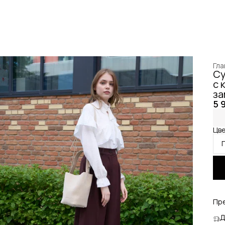
Гла
Су
с 
за
5 
Цве
Пр
Д