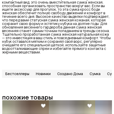
компактный вид, это очень вместительная сумка женская,
способная организовать пространство вокруг вас. Если вы
ищете аксессуар для прогулок, то эта сумка кросс боди
женская обеспечит полную свободу движений и комфорт в
течение всего дня. Высокое качество выделки подтверждает,
что перед вами статусная сумка женская кожаная, которая
сохранит свою форму и эстетику нубука на долгие годы. Для
обновления весеннего гардероба данная сумка женская
весенняя станет самым точным попаданием в тренды сезона.
Тщательно проработанная сумка женская натуральная кожа
— это инвестиция в ваш стиль и повседневный комфорт. Чтобы
нубук оставался мягким и сохранял свой ворс, регулярно
очищайте его специальной щеткой, используйте защитные
водоотталкивающие спреи и избегайте прямого контакта с
жирными веществами.
Бестселлеры
Новинки
Создано Дома
Сумка
Сум
похожие товары