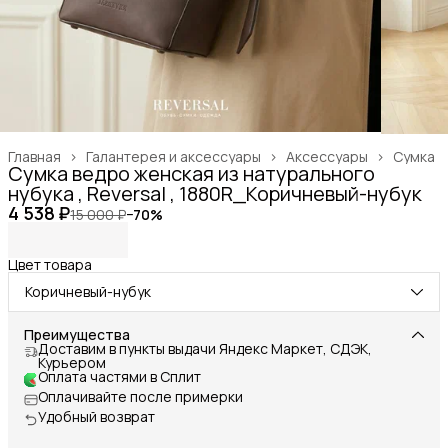
Главная
›
Галантерея и аксессуары
›
Аксессуары
›
Сумка
Сумка ведро женская из натурального
нубука , Reversal , 1880R_Коричневый-нубук
4 538 ₽
15 000 ₽
−
70
%
Цвет товара
Коричневый-нубук
Преимущества
Доставим в пункты выдачи Яндекс Маркет, СДЭК,
Курьером
Оплата частями в Сплит
Оплачивайте после примерки
Удобный возврат