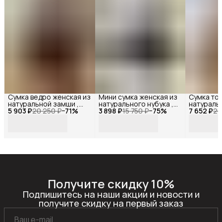
Сумка ведро женская из
Мини сумка женская из
Сумка тоу
натуральной замши ,
натурального нубука ,
натуральн
5 903 ₽
Reversal ,
20 250 ₽
−
71
%
3 898 ₽
Reversal ,
15 750 ₽
−
75
%
7 652 ₽
Reversal ,
26
11518R_Темно-
11522R_Темно-серый-
11542R_К
коричневая-замша
нубук
нубук
Получите скидку 10%
Подпишитесь на наши акции и новости и
получите скидку на первый заказ