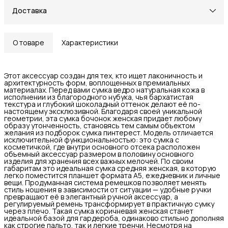
Доставка
О товаре
Характеристики
Этот аксессуар создан для тех, кто ищет лаконичность и
архитектурность форм, воплощенных в премиальных
материалах. Перед вами сумка ведро натуральная кожа в
исполнении из благородного нубука, чья бархатистая
текстура и глубокий шоколадный оттенок делают её по-
настоящему эксклюзивной. Благодаря своей уникальной
геометрии, эта сумка бочонок женская придает любому
образу утонченность, становясь тем самым объектом
желания из подборок сумка пинтерест. Модель отличается
исключительной функциональностью: это сумка с
косметичкой, где внутри основного отсека расположен
объемный аксессуар размером в половину основного
изделия для хранения всех важных мелочей. По своим
габаритам это идеальная сумка средняя женская, в которую
легко поместится планшет формата А5, ежедневник и личные
вещи. Продуманная система ремешков позволяет менять
стиль ношения в зависимости от ситуации — удобные ручки
превращают её в элегантный ручной аксессуар, а
регулируемый ремень трансформирует в практичную сумку
через плечо. Такая сумка коричневая женская станет
идеальной базой для гардероба, одинаково стильно дополняя
как строгие пальто, так и легкие тренчи. Несмотря на