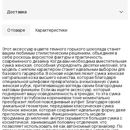
Доставка
О товаре
Характеристики
Этот аксессуар в цвете темного горького шоколада станет
вашим любимым стилистическим решением, объединяя в
себе роскошь ворсистой фактуры и практичность
современного дизайна. Когда вам необходима вместительная
сумка женская, способная упорядочить десятки мелочей, эта
модель с мягким характером станет идеальным выбором для
базового гардероба. В основе изделия лежит сумка женская
натуральная кожа высшего качества, которая благодаря
специальной шлифовке превратилась в изысканную сумка
женская нубук, притягивающую взгляды своим благородным
матовым финишем. Если вы ищете аксессуар, который
подчеркнет вашу осведомленность в трендах, то эта сумка
пинтерест в глубоком коричневом тоне моментально
преобразит любой повседневный аутфит. Благодаря своей
уникальной геометрии, перед вами классическая сумка
бочонок женская, которая сохраняет идеальную форму даже
при полном заполнении. Функциональность модели
продумана до мелочей: внутри скрывается большая сумка с
косметичкой, занимающая половину отделения, что
позволяет использовать её как автономный органайзер. По