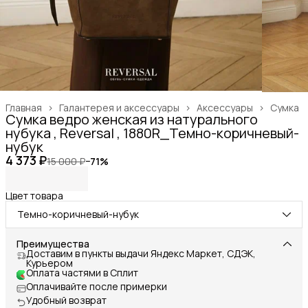
Главная
›
Галантерея и аксессуары
›
Аксессуары
›
Сумка
Сумка ведро женская из натурального
нубука , Reversal , 1880R_Темно-коричневый-
нубук
4 373 ₽
15 000 ₽
−
71
%
Цвет товара
Темно-коричневый-нубук
Преимущества
Доставим в пункты выдачи Яндекс Маркет, СДЭК,
Курьером
Оплата частями в Сплит
Оплачивайте после примерки
Удобный возврат