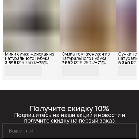
Мини сумка женская из
Сумка тоут женская из
Сумка тоу
натурального нубука ,
натурального нубука ,
натуральн
3 898 ₽
Reversal ,
15 750 ₽
−
75
%
7 652 ₽
Reversal ,
26 250 ₽
−
71
%
6 340 ₽
Reversal ,
21
11522R_Темно-серый-
11542R_Коричневый-
11515R_Б
нубук
нубук
Получите скидку 10%
Подпишитесь на наши акции и новости и
получите скидку на первый заказ