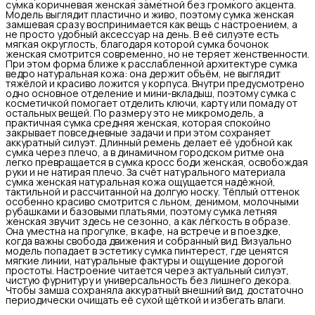
сумка коричневая женская заметной без громкого акцента.
Модель выглядит пластично и живо, поэтому сумка женская
замшевая сразу воспринимается как вещь с настроением, а
не просто удобный аксессуар на день. В её силуэте есть
мягкая округлость, благодаря которой сумка бочонок
женская смотрится современно, но не теряет женственности.
При этом форма ближе к расслабленной архитектуре сумка
ведро натуральная кожа: она держит объём, не выглядит
тяжёлой и красиво ложится у корпуса. Внутри предусмотрено
одно основное отделение и мини-вкладыш, поэтому сумка с
косметичкой помогает отделить ключи, карту или помаду от
остальных вещей. По размеру это не микромодель, а
практичная сумка средняя женская, которая спокойно
закрывает повседневные задачи и при этом сохраняет
аккуратный силуэт. Длинный ремень делает её удобной как
сумка через плечо, а в динамичном городском ритме она
легко превращается в сумка кросс боди женская, освобождая
руки и не натирая плечо. За счёт натурального материала
сумка женская натуральная кожа ощущается надёжной,
тактильной и рассчитанной на долгую носку. Тёплый оттенок
особенно красиво смотрится с льном, денимом, молочными
рубашками и базовыми платьями, поэтому сумка летняя
женская звучит здесь не сезонно, а как лёгкость в образе.
Она уместна на прогулке, в кафе, на встрече и в поездке,
когда важны свобода движения и собранный вид. Визуально
модель попадает в эстетику сумка пинтерест, где ценятся
мягкие линии, натуральные фактуры и ощущение дорогой
простоты. Настроение читается через актуальный силуэт,
чистую фурнитуру и универсальность без лишнего декора.
Чтобы замша сохраняла аккуратный внешний вид, достаточно
периодически очищать её сухой щёткой и избегать влаги.