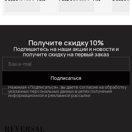
11522R_Темно-серый-
11542R_Коричневый-
11515R_Б
нубук
нубук
Получите скидку 10%
Подпишитесь на наши акции и новости и
получите скидку на первый заказ
Подписаться
Нажимая «Подписаться», вы даете согласие на обработку
указанных персональных данных в целях получения
информационной и рекламной рассылки