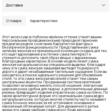
Доставка
О товаре
Характеристики
Этот аксессуар в глубоком хвойном оттенке станет вашим
персональным проводником в мир природной гармонии,
предлагая редкое сочетание бархатистой фактуры и
безупречной функциональности. Представленная сумка
зеленая женская из премиальной коллекции создана для тех,
кто ищет вдохновение в эстетике сумка пинтерест и
стремится дополнить свой образ вещью с выраженным
благородным характером. В основе модели лежит сумка
женская натуральная кожа специальной выделки, благодаря
чему эта сумка женская замшевая выглядит подчеркнуто
дорого и дарит незабываемые тактильные ощущения. Если вы
находитесь в поиске идеального решения для обновления
стиля, то эта сумка женская весенняя станет тем самым
центральным акцентом. Продуманная система креплений
позволяет мгновенно менять способ ношения: элегантная
широкая ручка удобна для ладони, а дополнительный длинный
ремень превращает изделие в практичную сумка на плечо. По
своей архитектурной форме это оригинальная сумка ведро
натуральная кожа, которую многие стилисты часто называют
сумка бочонок женская за её устойчивое основание и
лаконичный обтекаемый силуэт. Для динамичного ритма
жизни это самая удобная сумка кросс боди женская,