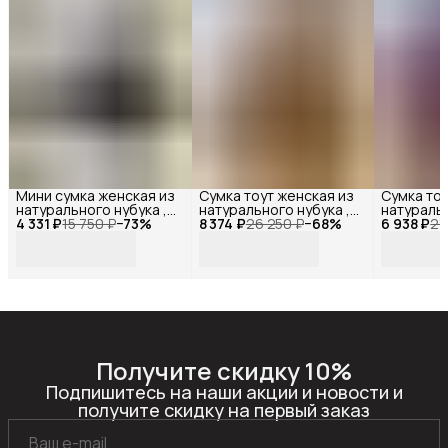
Мини сумка женская из
Сумка тоут женская из
Сумка тоу
натурального нубука ,
натурального нубука ,
натуральн
4 331 ₽
Reversal ,
15 750 ₽
−
73
%
8 374 ₽
Reversal ,
26 250 ₽
−
68
%
6 938 ₽
Reversal ,
21
11522R_Темно-серый-
11542R_Коричневый-
11515R_Б
нубук
нубук
Получите скидку 10%
Подпишитесь на наши акции и новости и
получите скидку на первый заказ