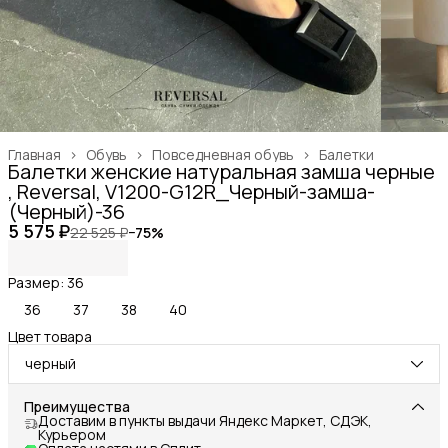
Главная
›
Обувь
›
Повседневная обувь
›
Балетки
Балетки женские натуральная замша черные
, Reversal, V1200-G12R_Черный-замша-
(Черный)-36
5 575 ₽
22 525 ₽
−
75
%
Размер: 36
36
37
38
40
Цвет товара
черный
Преимущества
Доставим в пункты выдачи Яндекс Маркет, СДЭК,
Курьером