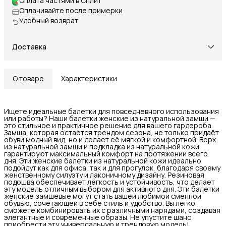
Оплата частями в Сплит
Оплачивайте после примерки
Удобный возврат
Доставка
О товаре
Характеристики
Ищете идеальные балетки для повседневного использования
или работы? Наши балетки женские из натуральной замши —
это стильное и практичное решение для вашего гардероба.
Замша, которая остаётся трендом сезона, не только придаёт
обуви модный вид, но и делает её мягкой и комфортной. Верх
из натуральной замши и подкладка из натуральной кожи
гарантируют максимальный комфорт на протяжении всего
дня. Эти женские балетки из натуральной кожи идеально
подойдут как для офиса, так и для прогулок, благодаря своему
женственному силуэту и лаконичному дизайну. Резиновая
подошва обеспечивает лёгкость и устойчивость, что делает
эту модель отличным выбором для активного дня. Эти балетки
женские замшевые могут стать вашей любимой сменной
обувью, сочетающей в себе стиль и удобство. Вы легко
сможете комбинировать их с различными нарядами, создавая
элегантные и современные образы. Не упустите шанс
приобрести эту универсальную и трендовую модель!