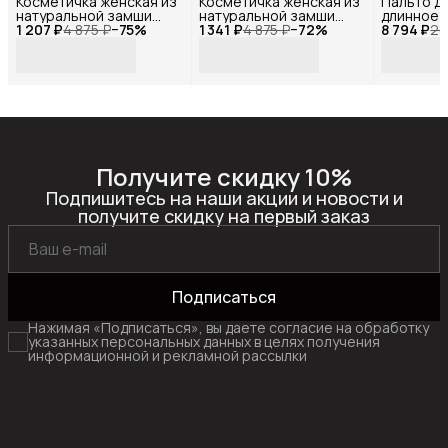
Косметичка женская из
Косметичка женская из
Пальто д
натуральной замши
натуральной замши
длинное 
1 207 ₽
фиолетовая ,Reversal,
4 875 ₽
−
75
%
1 341 ₽
,Reversal, 10570R_Grey-
4 875 ₽
−
72
%
8 794 ₽
оверсайз,
28
10570R_Сиреневая-
coffe
HH003_К
замша
Получите скидку 10%
Подпишитесь на наши акции и новости и
получите скидку на первый заказ
Подписаться
Нажимая «Подписаться», вы даете согласие на обработку
указанных персональных данных в целях получения
информационной и рекламной рассылки