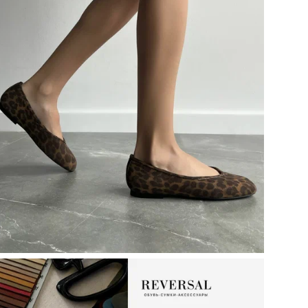
кар
ТН 
Кол
Те
Цел
Ст
По
Выс
Ор
Цв
Ра
Ра
Бр