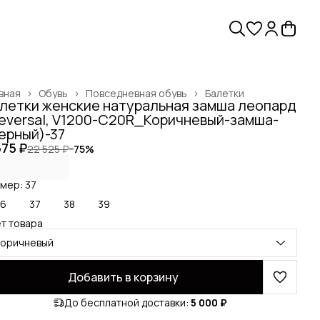
вная
›
Обувь
›
Повседневная обувь
›
Балетки
летки женские натуральная замша леопард
Reversal, V1200-C20R_Коричневый-замша-
ерный)-37
575 ₽
22 525 ₽
−
75
%
мер: 37
36
37
38
39
т товара
коричневый
Добавить в корзину
До бесплатной доставки:
5 000 ₽