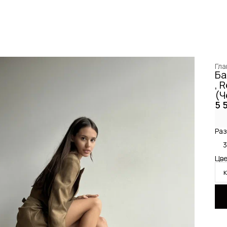
Гла
Ба
, 
(Ч
5 
Раз
Цве