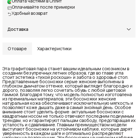
Оплата частями в Сплит
Оплачивайте после примерки
Удобный возврат
Доставка
О товаре
Характеристики
Эта графитовая пара станет вашим идеальным союзником в
создании безупречных летних образов, где во главе угла
стоит эстетика «тихой роскоши» и забота о здоровье стоп.
Представленные босоножки серые женские выполнены в
глубоком дымчатом оттенке, который выглядит благородно и
дорого, позволяя легко сочетать обувь с любой цветовой
гаммой. Благодаря тому, что модель полностью изготовлена
из премиальных материалов, эти босоножки женские
натуральная кожа обеспечивают исключительную мягкость и
позволяют коже дышать даже в самый знойный день. Особое
внимание стоит уделить форме: актуальные босоножки с
квадратным носом не только отвечают последним подиумным
трендам, но и гарантируют пальцам свободу, предотвращая их
усталость и сдавливание. Главным преимуществом модели
выступают босоножки на устойчивом каблуке, которые дарят
уверенность в каждом шаге и оптимально распределяют
нагрузку на позвоночник. Эти босоножки на широком каблуке