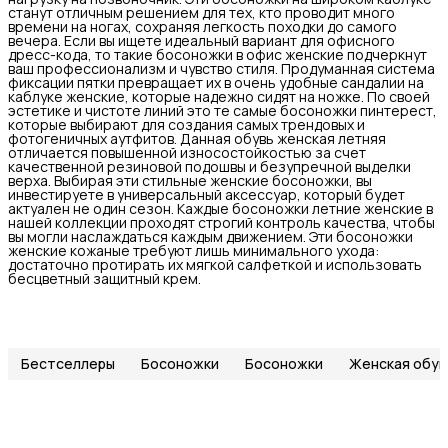
станут отличным решением для тех, кто проводит много
времени на ногах, сохраняя легкость походки до самого
вечера. Если вы ищете идеальный вариант для офисного
дресс-кода, то такие босоножки в офис женские подчеркнут
ваш профессионализм и чувство стиля. Продуманная система
фиксации пятки превращает их в очень удобные сандалии на
каблуке женские, которые надежно сидят на ножке. По своей
эстетике и чистоте линий это те самые босоножки пинтерест,
которые выбирают для создания самых трендовых и
фотогеничных аутфитов. Данная обувь женская летняя
отличается повышенной износостойкостью за счет
качественной резиновой подошвы и безупречной выделки
верха. Выбирая эти стильные женские босоножки, вы
инвестируете в универсальный аксессуар, который будет
актуален не один сезон. Каждые босоножки летние женские в
нашей коллекции проходят строгий контроль качества, чтобы
вы могли наслаждаться каждым движением. Эти босоножки
женские кожаные требуют лишь минимального ухода:
достаточно протирать их мягкой салфеткой и использовать
бесцветный защитный крем.
Бестселлеры
Босоножки
Босоножки
Женская обув