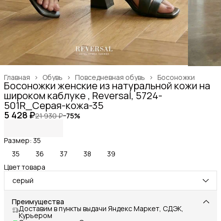
Главная
›
Обувь
›
Повседневная обувь
›
Босоножки
Босоножки женские из натуральной кожи на
широком каблуке , Reversal, 5724-
501R_Серая-кожа-35
5 428 ₽
21 930 ₽
−
75
%
Размер: 35
35
36
37
38
39
Цвет товара
серый
Преимущества
Доставим в пункты выдачи Яндекс Маркет, СДЭК,
Курьером