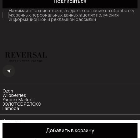
Подписаться
Нажимая «Подписаться», вы даете согласие на обработку
указанных персональных данных в целях получения
информационной и рекламной рассылки
Ozon
Wildberries
Yandex Market
ЗОЛОТОЕ ЯБЛОКО
Lamoda
Контакты
Телефон
Добавить в корзину
8 (985) 480-77-55
OOO "РИЧЛАЙН"
Оплата
Доставка
Правила возврата
Реквизиты
Оф
Режим работы