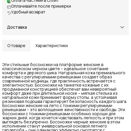
Оплата частями в Сплит
Оплачивайте после примерки
Удобный возврат
Доставка
О товаре
Характеристики
Эти стильные босоножки на платформе женские в
классическом черном цвете – идеальное сочетание
комфорта и дерзкого шика. Натуральная кожа премиального
качества с регулируемыми ремешками создает образ
современной модницы, где практичность встречается с
элегантностью. Босоножки на танкетке кожаные с их
продуманной конструкцией обеспечат вам невероятный
комфорт даже при длительной носке – мягкая стелька из
натуральной кожи принимает форму стопы, а устойчивая
резиновая подошва гарантирует безопасность каждого шага.
Босоножки женские на лето с тонкими регулируемыми
ремешками – это воплощение женственности и свободы. Эти
босоножки с тонкими ремешками особенно хороши для
жарких дней, когда хочется чувствовать легкость и при этом
выглядеть безупречно. Босоножки черные женские в этом
исполнении станут универсальной основой летнего
гардероба – они одинаково эффектно смотрятся с