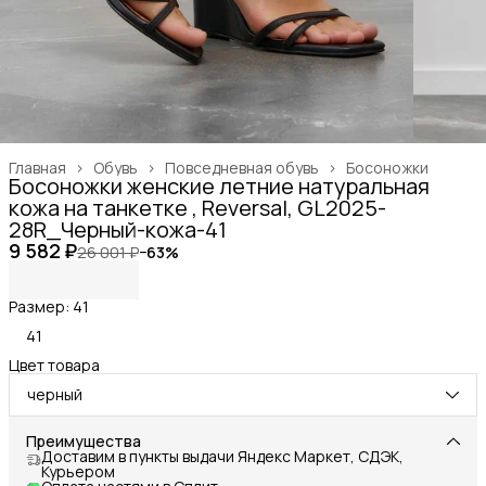
Главная
›
Обувь
›
Повседневная обувь
›
Босоножки
Босоножки женские летние натуральная
кожа на танкетке , Reversal, GL2025-
28R_Черный-кожа-41
9 582 ₽
26 001 ₽
−
63
%
Размер: 41
41
Цвет товара
черный
Преимущества
Доставим в пункты выдачи Яндекс Маркет, СДЭК,
Курьером