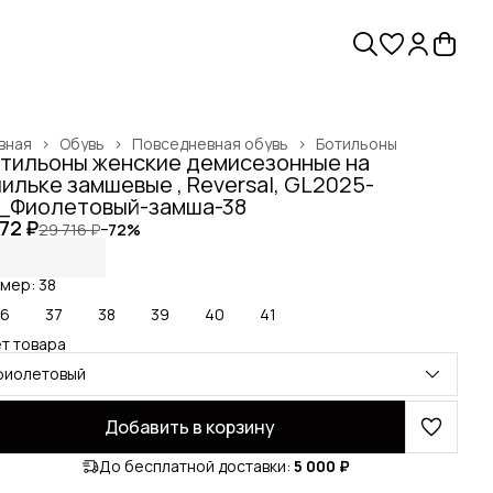
вная
›
Обувь
›
Повседневная обувь
›
Ботильоны
тильоны женские демисезонные на
ильке замшевые , Reversal, GL2025-
_Фиолетовый-замша-38
172 ₽
29 716 ₽
−
72
%
мер: 38
36
37
38
39
40
41
т товара
фиолетовый
Добавить в корзину
До бесплатной доставки:
5 000 ₽