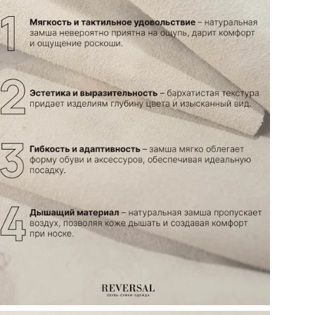
#Х
Стр
Мо
Объ
кар
Не
ТН 
Кол
Цел
Тип
Ст
По
Вид
Ор
Цв
Ра