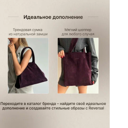
Ра
Бр