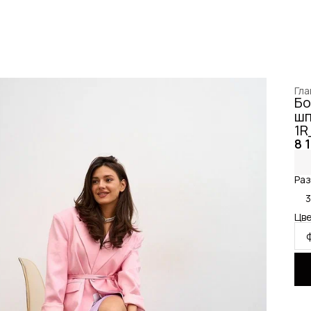
Гла
Бо
шп
1R
8 
Раз
Цве