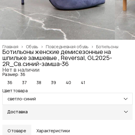
Главная
›
Обувь
›
Повседневная обувь
›
Ботильоны
Ботильоны женские демисезонные на
шпильке замшевые , Reversal, GL2025-
2R_Св.синий-замша-36
Нет в наличии
Размер: 36
36
37
38
39
40
41
Цвет товара
светло-синий
Доставка
О товаре
Характеристики