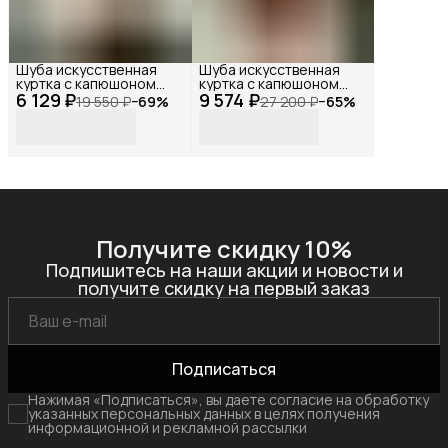
Шуба искусственная
Шуба искусственная
куртка с капюшоном
куртка с капюшоном
6 129 ₽
меховая бежевая,
9 574 ₽
меховая коричневая,
19 550 ₽
−
69
%
27 200 ₽
−
65
%
Reversal, YD-
Reversal, YD-
401Z27_Бежевый-
HH053_Коричневый-
хаки-44
бежевый-44
Получите скидку 10%
Подпишитесь на наши акции и новости и
получите скидку на первый заказ
Подписаться
Нажимая «Подписаться», вы даете согласие на обработку
указанных персональных данных в целях получения
информационной и рекламной рассылки