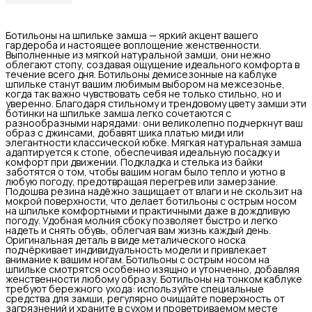
Ботильоны на шпильке замша — яркий акцент вашего
гардероба и настоящее воплощение женственности.
Выполненные из мягкой натуральной замши, они нежно
облегают стопу, создавая ощущение идеального комфорта в
течение всего дня. Ботильоны демисезонные на каблуке
шпильке станут вашим любимым выбором на межсезонье,
когда так важно чувствовать себя не только стильно, но и
уверенно. Благодаря стильному и трендовому цвету замши эти
ботинки на шпильке замша легко сочетаются с
разнообразными нарядами: они великолепно подчеркнут ваш
образ с джинсами, добавят шика платью миди или
элегантности классической юбке. Мягкая натуральная замша
адаптируется к стопе, обеспечивая идеальную посадку и
комфорт при движении. Подкладка и стелька из байки
заботятся о том, чтобы вашим ногам было тепло и уютно в
любую погоду, предотвращая перегрев или замерзание.
Подошва резина надёжно защищает от влаги и не скользит на
мокрой поверхности, что делает ботильоны с острым носом
на шпильке комфортными и практичными даже в дождливую
погоду. Удобная молния сбоку позволяет быстро и легко
надеть и снять обувь, облегчая вам жизнь каждый день.
Оригинальная деталь в виде металического носка
подчёркивает индивидуальность модели и привлекает
внимание к вашим ногам. Ботильоны с острым носом на
шпильке смотрятся особенно изящно и утонченно, добавляя
женственности любому образу. Ботильоны на тонком каблуке
требуют бережного ухода: используйте специальные
средства для замши, регулярно очищайте поверхность от
загрязнений и храните в сухом и проветриваемом месте